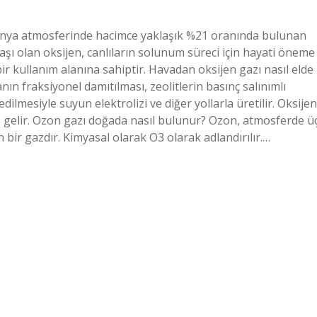
Dünya atmosferinde hacimce yaklaşık %21 oranında bulunan
taşı olan oksijen, canlıların solunum süreci için hayati öneme
ir kullanım alanına sahiptir. Havadan oksijen gazı nasıl elde
anın fraksiyonel damıtılması, zeolitlerin basınç salınımlı
lmesiyle suyun elektrolizi ve diğer yollarla üretilir. Oksijen
e gelir. Ozon gazı doğada nasıl bulunur? Ozon, atmosferde ü
bir gazdır. Kimyasal olarak O3 olarak adlandırılır.…