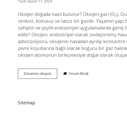
Tarih: Kasım 17, 2024
Oksijen doğada nasıl bulunur? Oksijen gazı (O₂), 
renksiz, kokusuz ve tatsız bir gazdır. Yaşamın yapı 
sahiptir ve çeşitli endüstriyel uygulamalarda geniş b
edilir? Oksijen, endüstriyel olarak sıvılaştırılmış hav
adsorpsiyonu, oksijenin havadan ayrılıp konsantre edi
çevre koşullarına bağlı olarak boğucu bir gaz halin
oksijen atomunun birleşmesiyle doğal olarak oluşan 
Oksijen
Devamını okuyun
Yorum Bırak
Gazı
Doğada
Nasıl
Bulunur
Sitemap