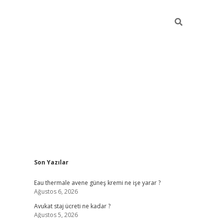
Sidebar
Son Yazılar
vdcasino
Eau thermale avene güneş kremi ne işe yarar ?
Ağustos 6, 2026
Avukat staj ücreti ne kadar ?
Ağustos 5, 2026