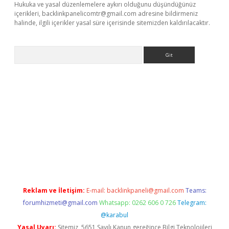
Hukuka ve yasal düzenlemelere aykırı olduğunu düşündüğünüz
içerikleri,
backlinkpanelicomtr@gmail.com
adresine bildirmeniz
halinde, ilgili içerikler yasal süre içerisinde sitemizden kaldırılacaktır.
Arama
ino
Reklam ve İletişim:
E-mail:
backlinkpaneli@gmail.com
Teams:
forumhizmeti@gmail.com
Whatsapp: 0262 606 0 726
Telegram:
@karabul
Yasal Uyarı:
Sitemiz, 5651 Sayılı Kanun gereğince Bilgi Teknolojileri