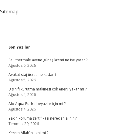
Hisseder
Mi
Sitemap
Sidebar
Son Yazılar
Eau thermale avene güneş kremi ne işe yarar ?
Ağustos 6, 2026
Avukat staj ücreti ne kadar ?
Ağustos 5, 2026
B sınıfı kurutma makinesi çok enerji yakar mı ?
Ağustos 4, 2026
Alo Aqua Pudra beyazlar için mi ?
Ağustos 4, 2026
Yakın koruma sertifikası nereden alınır ?
Temmuz 29, 2026
Kerem Allah’ın ismi mi ?