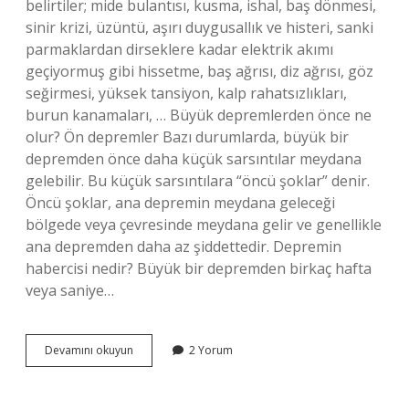
belirtiler; mide bulantısı, kusma, ishal, baş dönmesi,
sinir krizi, üzüntü, aşırı duygusallık ve histeri, sanki
parmaklardan dirseklere kadar elektrik akımı
geçiyormuş gibi hissetme, baş ağrısı, diz ağrısı, göz
seğirmesi, yüksek tansiyon, kalp rahatsızlıkları,
burun kanamaları, … Büyük depremlerden önce ne
olur? Ön depremler Bazı durumlarda, büyük bir
depremden önce daha küçük sarsıntılar meydana
gelebilir. Bu küçük sarsıntılara “öncü şoklar” denir.
Öncü şoklar, ana depremin meydana geleceği
bölgede veya çevresinde meydana gelir ve genellikle
ana depremden daha az şiddettedir. Depremin
habercisi nedir? Büyük bir depremden birkaç hafta
veya saniye…
Deprem
Devamını okuyun
2 Yorum
Olmadan
Önce
Insan