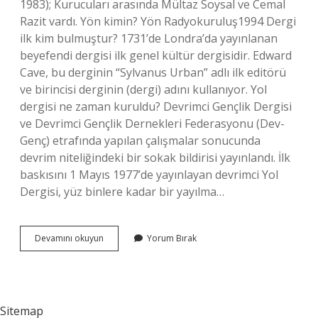
1983); Kurucuları arasında Mültaz Soysal ve Cemal
Razit vardı. Yön kimin? Yön Radyokuruluş1994 Dergi
ilk kim bulmuştur? 1731’de Londra’da yayınlanan
beyefendi dergisi ilk genel kültür dergisidir. Edward
Cave, bu derginin “Sylvanus Urban” adlı ilk editörü
ve birincisi derginin (dergi) adını kullanıyor. Yol
dergisi ne zaman kuruldu? Devrimci Gençlik Dergisi
ve Devrimci Gençlik Dernekleri Federasyonu (Dev-
Genç) etrafında yapılan çalışmalar sonucunda
devrim niteliğindeki bir sokak bildirisi yayınlandı. İlk
baskısını 1 Mayıs 1977’de yayınlayan devrimci Yol
Dergisi, yüz binlere kadar bir yayılma…
Darbe
Devamını okuyun
Yorum Bırak
Yanlısı
Yön
Dergisinin
Başında
Kim
Sitemap
Vardı