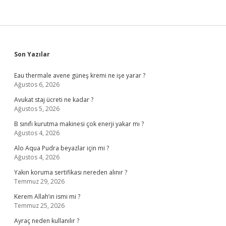
Sidebar
Son Yazılar
Eau thermale avene güneş kremi ne işe yarar ?
Ağustos 6, 2026
Avukat staj ücreti ne kadar ?
Ağustos 5, 2026
B sınıfı kurutma makinesi çok enerji yakar mı ?
Ağustos 4, 2026
Alo Aqua Pudra beyazlar için mi ?
Ağustos 4, 2026
Yakın koruma sertifikası nereden alınır ?
Temmuz 29, 2026
Kerem Allah’ın ismi mi ?
Temmuz 25, 2026
Ayraç neden kullanılır ?