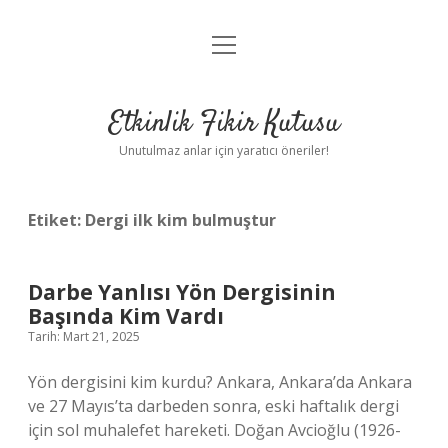
menüyü
Anasayfa
aç
Gizlilik Politikası
Etkinlik Fikir Kutusu
Yasal Uyarı
Unutulmaz anlar için yaratıcı öneriler!
Hakkımızda
Etiket:
Dergi ilk kim bulmuştur
Darbe Yanlısı Yön Dergisinin
Başında Kim Vardı
Tarih: Mart 21, 2025
Yön dergisini kim kurdu? Ankara, Ankara’da Ankara
ve 27 Mayıs’ta darbeden sonra, eski haftalık dergi
için sol muhalefet hareketi. Doğan Avcioğlu (1926-