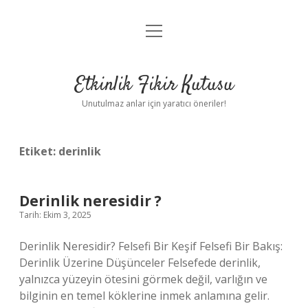
menüyü
Anasayfa
aç
Gizlilik Politikası
Etkinlik Fikir Kutusu
Yasal Uyarı
Unutulmaz anlar için yaratıcı öneriler!
Hakkımızda
Etiket:
derinlik
Derinlik neresidir ?
Tarih: Ekim 3, 2025
Derinlik Neresidir? Felsefi Bir Keşif Felsefi Bir Bakış:
Derinlik Üzerine Düşünceler Felsefede derinlik,
yalnızca yüzeyin ötesini görmek değil, varlığın ve
bilginin en temel köklerine inmek anlamına gelir.