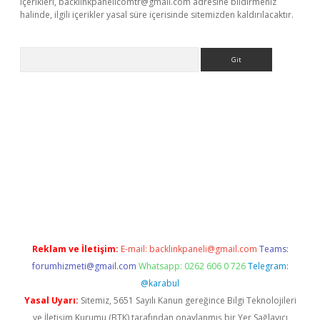
içerikleri,
backlinkpanelicomtr@gmail.com
adresine bildirmeniz
halinde, ilgili içerikler yasal süre içerisinde sitemizden kaldırılacaktır.
Arama
sino
Reklam ve İletişim:
E-mail:
backlinkpaneli@gmail.com
Teams:
forumhizmeti@gmail.com
Whatsapp: 0262 606 0 726
Telegram:
@karabul
Yasal Uyarı:
Sitemiz, 5651 Sayılı Kanun gereğince Bilgi Teknolojileri
ve İletişim Kurumu (BTK) tarafından onaylanmış bir Yer Sağlayıcı