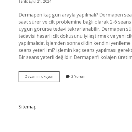
Tarih: Eylül 21, 2024
Dermapen kaç gün arayla yapılmalı? Dermapen seans
saat sürer ve cilt problemine bağlı olarak 2-6 seans 
uygun görürse tedavi tekrarlanabilir. Dermapen sürek
tedavisi hasarlı cilt dokusunu iyileştirmek ve yeni c
yapılmalıdır. İşlemden sonra cildin kendini yenileme 
seans yeterli mi? İşlemin kaç seans yapılması gerekt
Bir seans yeterli değildir. Dermapen’i kolajen üretim
Dermapen
Devamını okuyun
2 Yorum
1
Hafta
Arayla
Yapılır
Mı
Sitemap