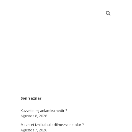
Sidebar
Son Yazılar
vdcasino
Kuvvetin eş anlamlısı nedir ?
Ağustos 8, 2026
Mazeret izni kabul edilmezse ne olur ?
Ağustos 7, 2026