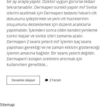
bir ay arayla yapılır. Doktor uygun görürse tedavi
tekrarlanabilir. Dermapen sürekli yapılır mı? Sivilce
izlerini azaltmak için Dermapen tedavisi hasarlı cilt
dokusunu iyileştirmek ve yeni cilt hücrelerinin
oluşumunu desteklemek için düzenli aralıklarla
yapılmalıdır. İşlemden sonra cildin kendini yenileme
süreci başlar ve sivilce izleri zamanla azalır.
Dermapen 2 seans yeterli mi? İşlemin kaç seans
yapılması gerektiği ve ne zaman etkisini göstereceği
işlemin amacına bağlıdır. Bir seans yeterli değildir.
Dermapen’i kolajen üretimini artırmak için
kullanırken genellikle…
Dermapen
Devamını okuyun
2 Yorum
1
Hafta
Arayla
Yapılır
Mı
Sitemap