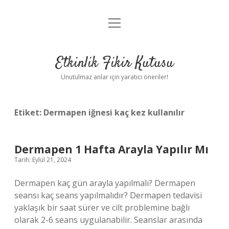
menüyü
Anasayfa
aç
Gizlilik Politikası
Etkinlik Fikir Kutusu
Yasal Uyarı
Unutulmaz anlar için yaratıcı öneriler!
Hakkımızda
Etiket:
Dermapen iğnesi kaç kez kullanılır
Dermapen 1 Hafta Arayla Yapılır Mı
Tarih: Eylül 21, 2024
Dermapen kaç gün arayla yapılmalı? Dermapen
seansı kaç seans yapılmalıdır? Dermapen tedavisi
yaklaşık bir saat sürer ve cilt problemine bağlı
olarak 2-6 seans uygulanabilir. Seanslar arasında