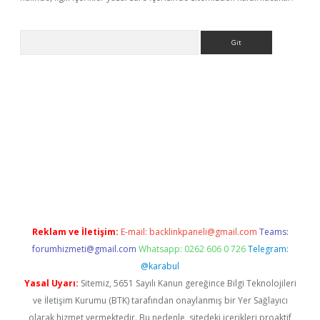
Arama
sino
Reklam ve İletişim:
E-mail:
backlinkpaneli@gmail.com
Teams:
forumhizmeti@gmail.com
Whatsapp: 0262 606 0 726
Telegram:
@karabul
Yasal Uyarı:
Sitemiz, 5651 Sayılı Kanun gereğince Bilgi Teknolojileri
ve İletişim Kurumu (BTK) tarafından onaylanmış bir Yer Sağlayıcı
olarak hizmet vermektedir. Bu nedenle, sitedeki içerikleri proaktif