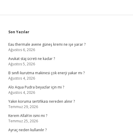
Sidebar
Son Yazılar
Eau thermale avene güneş kremi ne işe yarar ?
Ağustos 6, 2026
Avukat staj ücreti ne kadar ?
Ağustos 5, 2026
B sınıfı kurutma makinesi çok enerji yakar mı ?
Ağustos 4, 2026
Alo Aqua Pudra beyazlar için mi ?
Ağustos 4, 2026
Yakın koruma sertifikası nereden alınır ?
Temmuz 29, 2026
Kerem Allah’ın ismi mi ?
Temmuz 25, 2026
Ayraç neden kullanılır ?