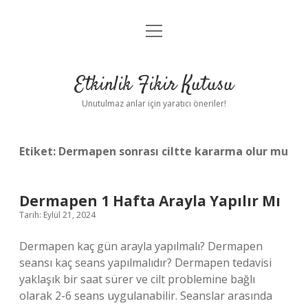
menüyü
Anasayfa
aç
Gizlilik Politikası
Etkinlik Fikir Kutusu
Yasal Uyarı
Unutulmaz anlar için yaratıcı öneriler!
Hakkımızda
Etiket:
Dermapen sonrası ciltte kararma olur mu
Dermapen 1 Hafta Arayla Yapılır Mı
Tarih: Eylül 21, 2024
Dermapen kaç gün arayla yapılmalı? Dermapen
seansı kaç seans yapılmalıdır? Dermapen tedavisi
yaklaşık bir saat sürer ve cilt problemine bağlı
olarak 2-6 seans uygulanabilir. Seanslar arasında