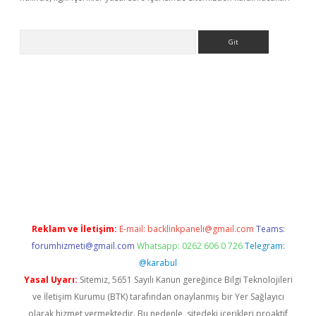
Arama
sino
Reklam ve İletişim:
E-mail:
backlinkpaneli@gmail.com
Teams:
forumhizmeti@gmail.com
Whatsapp: 0262 606 0 726
Telegram:
@karabul
Yasal Uyarı:
Sitemiz, 5651 Sayılı Kanun gereğince Bilgi Teknolojileri
ve İletişim Kurumu (BTK) tarafından onaylanmış bir Yer Sağlayıcı
olarak hizmet vermektedir. Bu nedenle, sitedeki içerikleri proaktif