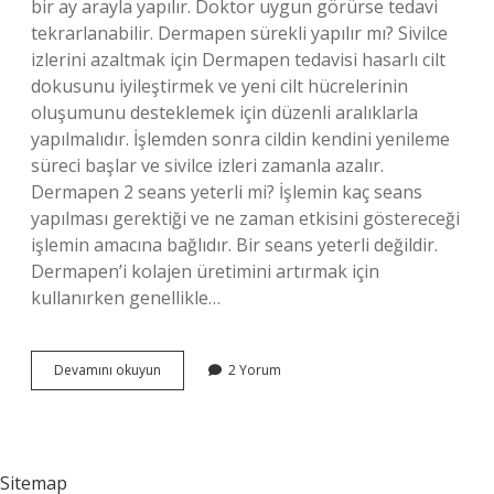
bir ay arayla yapılır. Doktor uygun görürse tedavi
tekrarlanabilir. Dermapen sürekli yapılır mı? Sivilce
izlerini azaltmak için Dermapen tedavisi hasarlı cilt
dokusunu iyileştirmek ve yeni cilt hücrelerinin
oluşumunu desteklemek için düzenli aralıklarla
yapılmalıdır. İşlemden sonra cildin kendini yenileme
süreci başlar ve sivilce izleri zamanla azalır.
Dermapen 2 seans yeterli mi? İşlemin kaç seans
yapılması gerektiği ve ne zaman etkisini göstereceği
işlemin amacına bağlıdır. Bir seans yeterli değildir.
Dermapen’i kolajen üretimini artırmak için
kullanırken genellikle…
Dermapen
Devamını okuyun
2 Yorum
1
Hafta
Arayla
Yapılır
Mı
Sitemap