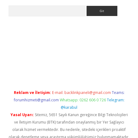
Arama
ino
Reklam ve İletişim:
E-mail:
backlinkpaneli@gmail.com
Teams:
forumhizmeti@gmail.com
Whatsapp: 0262 606 0 726
Telegram:
@karabul
Yasal Uyarı:
Sitemiz, 5651 Sayılı Kanun gereğince Bilgi Teknolojileri
ve İletişim Kurumu (BTK) tarafından onaylanmış bir Yer Sağlayıcı
olarak hizmet vermektedir. Bu nedenle, sitedeki içerikleri proaktif
olarak denetleme veya araştırma yükümlülüğümüz bulunmamaktadır.