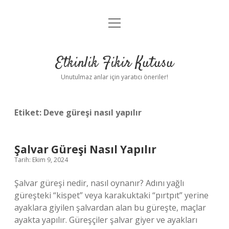
menüyü
Anasayfa
aç
Gizlilik Politikası
Etkinlik Fikir Kutusu
Yasal Uyarı
Unutulmaz anlar için yaratıcı öneriler!
Hakkımızda
Etiket:
Deve güreşi nasıl yapılır
Şalvar Güreşi Nasıl Yapılır
Tarih: Ekim 9, 2024
Şalvar güreşi nedir, nasıl oynanır? Adını yağlı
güreşteki “kispet” veya karakuktaki “pırtpıt” yerine
ayaklara giyilen şalvardan alan bu güreşte, maçlar
ayakta yapılır. Güreşçiler şalvar giyer ve ayakları