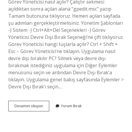
Görev Yöneticisi nasıl açılır? Çalıştır sekmesi
açıldıktan sonra açılan alana “gpedit.msc” yazıp
Tamam butonuna tıklıyoruz. Hemen açılan sayfada
şu adımları gerçekleştirmelisiniz. Yönetim Şablonları
-) Sistem -) Ctrl+Alt+Del Seçenekleri -) Görev
Yöneticisi Devre Dışı Bırak Seçeneği’ne çift tıklıyoruz.
Görev Yöneticisi hangi tuşlarla açılır? Ctrl + Shift +
Esc – Görev Yöneticisi’ne tıklayın. Uygulama nasıl
devre dışı bırakılır PC? Silmek veya devre dışı
bırakmak istediğiniz uygulama için Diğer Eylemler
menüsünü seçin ve ardından Devre Dışı Bırak’a
tıklayın. Uygulama genel bakış sayfasında Eylemler >
Devre Dışı Bırak’ı seçin.…
Görev
Devamını okuyun
Yorum Bırak
Yöneticisi
Nasıl
Devre
Dışı