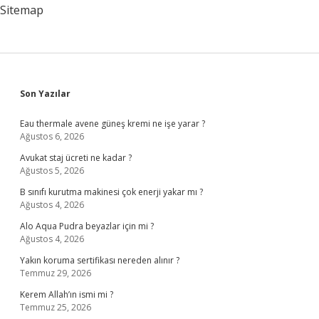
Bırakılır
Sitemap
Sidebar
Son Yazılar
Eau thermale avene güneş kremi ne işe yarar ?
Ağustos 6, 2026
Avukat staj ücreti ne kadar ?
Ağustos 5, 2026
B sınıfı kurutma makinesi çok enerji yakar mı ?
Ağustos 4, 2026
Alo Aqua Pudra beyazlar için mi ?
Ağustos 4, 2026
Yakın koruma sertifikası nereden alınır ?
Temmuz 29, 2026
Kerem Allah’ın ismi mi ?
Temmuz 25, 2026