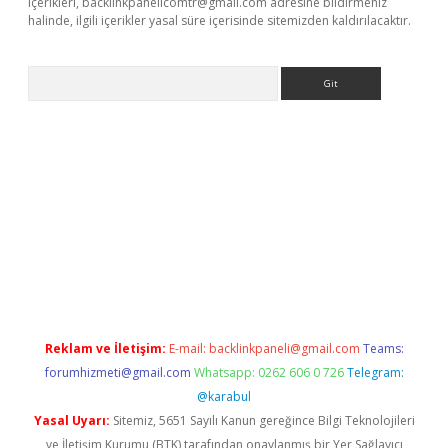
içerikleri,
backlinkpanelicomtr@gmail.com
adresine bildirmeniz
halinde, ilgili içerikler yasal süre içerisinde sitemizden kaldırılacaktır.
Arama
ino
Reklam ve İletişim:
E-mail:
backlinkpaneli@gmail.com
Teams:
forumhizmeti@gmail.com
Whatsapp: 0262 606 0 726
Telegram:
@karabul
Yasal Uyarı:
Sitemiz, 5651 Sayılı Kanun gereğince Bilgi Teknolojileri
ve İletişim Kurumu (BTK) tarafından onaylanmış bir Yer Sağlayıcı