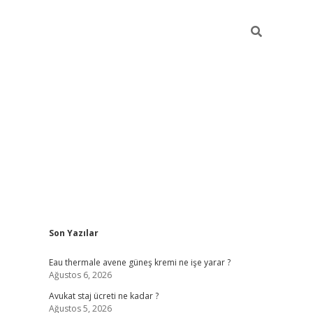
Sidebar
Son Yazılar
vdcasino
Eau thermale avene güneş kremi ne işe yarar ?
Ağustos 6, 2026
Avukat staj ücreti ne kadar ?
Ağustos 5, 2026