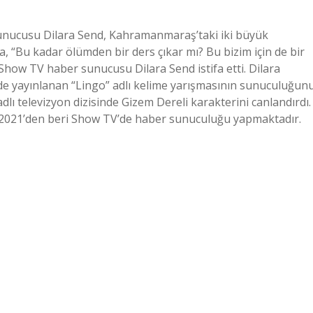
unucusu Dilara Send, Kahramanmaraş’taki iki büyük
 “Bu kadar ölümden bir ders çıkar mı? Bu bizim için de bir
i. Show TV haber sunucusu Dilara Send istifa etti. Dilara
de yayınlanan “Lingo” adlı kelime yarışmasının sunuculuğun
dlı televizyon dizisinde Gizem Dereli karakterini canlandırdı.
tos 2021’den beri Show TV’de haber sunuculuğu yapmaktadır.