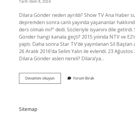
Tarih: Ekim 8, 2024
Dilara Gönder neden ayrıldı? Show TV Ana Haber s
depremden sonra canlı yayında yaşananlar hakkında,
ders olmalı mı?” dedi. Sözleriyle isyanını dile getird
Gönder hangi kanala geçti? 2015 yılında NTV ve E2’
yaptı. Daha sonra Star TV’de yayınlanan Sil Baştan a
26 Aralık 2016’da Selim Yalın ile evlendi. 23 Ağus
Dilara Gönder aslen nereli? Dilara’ya…
Dilara
Devamını okuyun
Yorum Bırak
Gönder
Show
Tv
Den
Ayrıldı
Sitemap
Mı