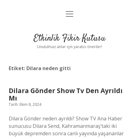
menüyü
Anasayfa
aç
Gizlilik Politikası
Etkinlik Fikir Kutusu
Yasal Uyarı
Unutulmaz anlar için yaratıcı öneriler!
Hakkımızda
Etiket:
Dilara neden gitti
Dilara Gönder Show Tv Den Ayrıldı
Mı
Tarih: Ekim 8, 2024
Dilara Gönder neden ayrıldı? Show TV Ana Haber
sunucusu Dilara Send, Kahramanmaraş’taki iki
büyük depremden sonra canlı yayında yaşananlar