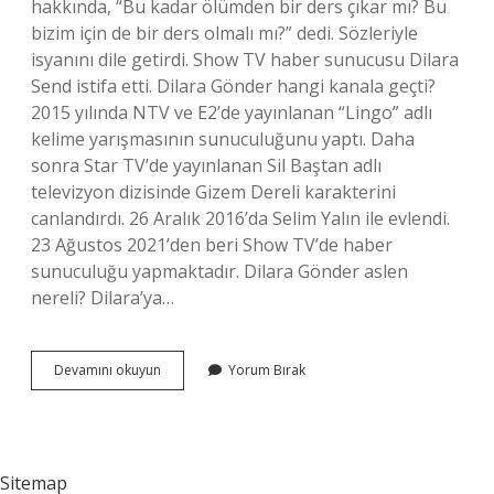
hakkında, “Bu kadar ölümden bir ders çıkar mı? Bu
bizim için de bir ders olmalı mı?” dedi. Sözleriyle
isyanını dile getirdi. Show TV haber sunucusu Dilara
Send istifa etti. Dilara Gönder hangi kanala geçti?
2015 yılında NTV ve E2’de yayınlanan “Lingo” adlı
kelime yarışmasının sunuculuğunu yaptı. Daha
sonra Star TV’de yayınlanan Sil Baştan adlı
televizyon dizisinde Gizem Dereli karakterini
canlandırdı. 26 Aralık 2016’da Selim Yalın ile evlendi.
23 Ağustos 2021’den beri Show TV’de haber
sunuculuğu yapmaktadır. Dilara Gönder aslen
nereli? Dilara’ya…
Dilara
Devamını okuyun
Yorum Bırak
Gönder
Show
Tv
Den
Ayrıldı
Sitemap
Mı