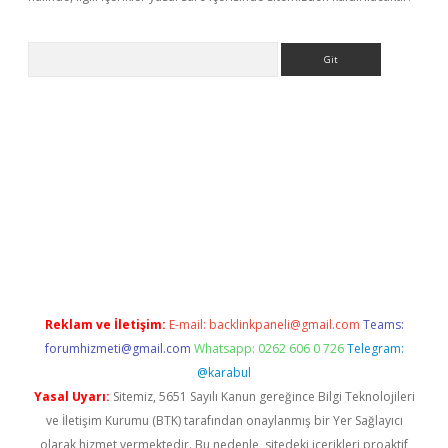
Arama
asino
Reklam ve İletişim:
E-mail:
backlinkpaneli@gmail.com
Teams:
forumhizmeti@gmail.com
Whatsapp: 0262 606 0 726
Telegram:
@karabul
Yasal Uyarı:
Sitemiz, 5651 Sayılı Kanun gereğince Bilgi Teknolojileri
ve İletişim Kurumu (BTK) tarafından onaylanmış bir Yer Sağlayıcı
olarak hizmet vermektedir. Bu nedenle, sitedeki içerikleri proaktif