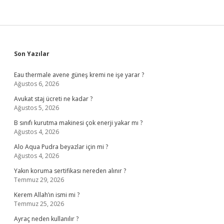
Sidebar
Son Yazılar
Eau thermale avene güneş kremi ne işe yarar ?
Ağustos 6, 2026
Avukat staj ücreti ne kadar ?
Ağustos 5, 2026
B sınıfı kurutma makinesi çok enerji yakar mı ?
Ağustos 4, 2026
Alo Aqua Pudra beyazlar için mi ?
Ağustos 4, 2026
Yakın koruma sertifikası nereden alınır ?
Temmuz 29, 2026
Kerem Allah’ın ismi mi ?
Temmuz 25, 2026
Ayraç neden kullanılır ?