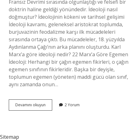
Fransız Devrimi sırasında olgunlaştığı ve felsefi bir
doktrin haline geldiği yönündedir. İdeoloji nasıl
doğmuştur? İdeolojinin kökeni ve tarihsel gelişimi
İdeoloji kavramı, geleneksel aristokrat toplumda,
burjuvazinin feodalizme karşı ilk mücadeleleri
sırasında ortaya çıktı. Bu mücadeleler, 18. yüzyılda
Aydınlanma Çağı’nın arka planını oluşturdu. Karl
Marx’a göre ideoloji nedir? 22 Marx’a Göre Egemen
İdeoloji: Herhangi bir çağın egemen fikirleri, o çağın
egemen sınıfının fikirleridir. Başka bir deyişle,
toplumun egemen (yöneten) maddi gücü olan sınıf,
aynı zamanda onun…
Ideolojinin
Devamını okuyun
2 Yorum
Kurucusu
Kimdir
Sitemap