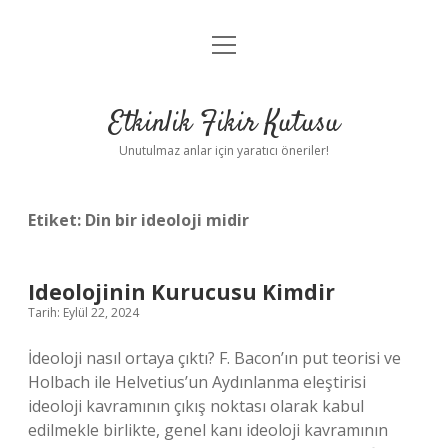
menüyü
Anasayfa
aç
Gizlilik Politikası
Etkinlik Fikir Kutusu
Yasal Uyarı
Unutulmaz anlar için yaratıcı öneriler!
Hakkımızda
Etiket:
Din bir ideoloji midir
Ideolojinin Kurucusu Kimdir
Tarih: Eylül 22, 2024
İdeoloji nasıl ortaya çıktı? F. Bacon’ın put teorisi ve
Holbach ile Helvetius’un Aydınlanma eleştirisi
ideoloji kavramının çıkış noktası olarak kabul
edilmekle birlikte, genel kanı ideoloji kavramının