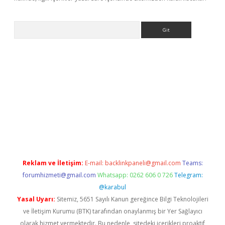
Arama
ino
Reklam ve İletişim:
E-mail:
backlinkpaneli@gmail.com
Teams:
forumhizmeti@gmail.com
Whatsapp: 0262 606 0 726
Telegram:
@karabul
Yasal Uyarı:
Sitemiz, 5651 Sayılı Kanun gereğince Bilgi Teknolojileri
ve İletişim Kurumu (BTK) tarafından onaylanmış bir Yer Sağlayıcı
olarak hizmet vermektedir. Bu nedenle, sitedeki içerikleri proaktif