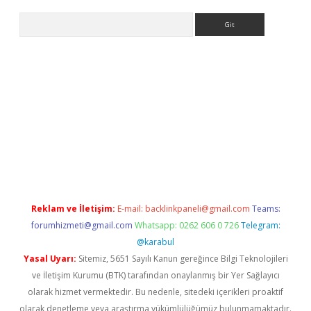
Arama
ino
Reklam ve İletişim:
E-mail:
backlinkpaneli@gmail.com
Teams:
forumhizmeti@gmail.com
Whatsapp: 0262 606 0 726
Telegram:
@karabul
Yasal Uyarı:
Sitemiz, 5651 Sayılı Kanun gereğince Bilgi Teknolojileri
ve İletişim Kurumu (BTK) tarafından onaylanmış bir Yer Sağlayıcı
olarak hizmet vermektedir. Bu nedenle, sitedeki içerikleri proaktif
olarak denetleme veya araştırma yükümlülüğümüz bulunmamaktadır.