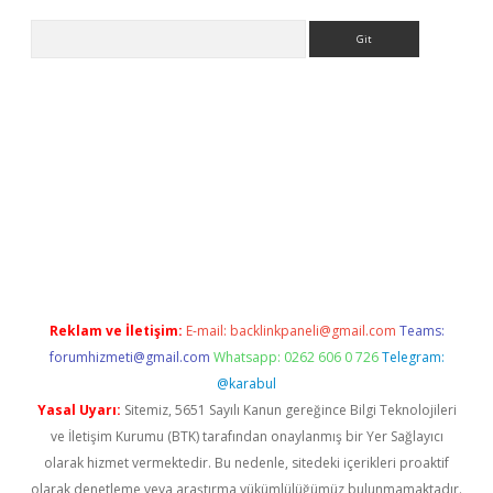
Arama
ino
Reklam ve İletişim:
E-mail:
backlinkpaneli@gmail.com
Teams:
forumhizmeti@gmail.com
Whatsapp: 0262 606 0 726
Telegram:
@karabul
Yasal Uyarı:
Sitemiz, 5651 Sayılı Kanun gereğince Bilgi Teknolojileri
ve İletişim Kurumu (BTK) tarafından onaylanmış bir Yer Sağlayıcı
olarak hizmet vermektedir. Bu nedenle, sitedeki içerikleri proaktif
olarak denetleme veya araştırma yükümlülüğümüz bulunmamaktadır.