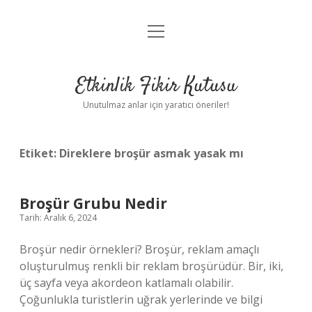
menüyü
Anasayfa
aç
Gizlilik Politikası
Etkinlik Fikir Kutusu
Yasal Uyarı
Unutulmaz anlar için yaratıcı öneriler!
Hakkımızda
Etiket:
Direklere broşür asmak yasak mı
Broşür Grubu Nedir
Tarih: Aralık 6, 2024
Broşür nedir örnekleri? Broşür, reklam amaçlı
oluşturulmuş renkli bir reklam broşürüdür. Bir, iki,
üç sayfa veya akordeon katlamalı olabilir.
Çoğunlukla turistlerin uğrak yerlerinde ve bilgi