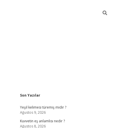
Sidebar
Son Yazılar
vdcasino
Yeşil kelimesi türemiş midir ?
Ağustos 9, 2026
Kuvvetin eş anlamlısı nedir ?
Ağustos 8, 2026