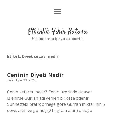
menüyü
Anasayfa
aç
Gizlilik Politikası
Etkinlik Fikir Kutusu
Yasal Uyarı
Unutulmaz anlar için yaratıcı öneriler!
Hakkımızda
Etiket:
Diyet cezası nedir
Ceninin Diyeti Nedir
Tarih: Eylül 23, 2024
Cenin kefareti nedir? Cenin üzerinde cinayet
işlenirse Gurrah adı verilen bir ceza ödenir.
Sünnetteki pratik örneğe göre Gurrah miktarının 5
deve, altın ve gümüş (212 gram altın) olduğu