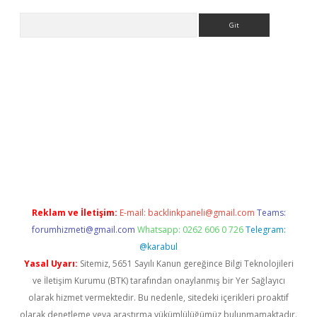
Arama
ino
Reklam ve İletişim:
E-mail:
backlinkpaneli@gmail.com
Teams:
forumhizmeti@gmail.com
Whatsapp: 0262 606 0 726
Telegram:
@karabul
Yasal Uyarı:
Sitemiz, 5651 Sayılı Kanun gereğince Bilgi Teknolojileri
ve İletişim Kurumu (BTK) tarafından onaylanmış bir Yer Sağlayıcı
olarak hizmet vermektedir. Bu nedenle, sitedeki içerikleri proaktif
olarak denetleme veya araştırma yükümlülüğümüz bulunmamaktadır.