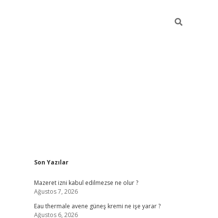
Sidebar
Son Yazılar
vdcasino
Mazeret izni kabul edilmezse ne olur ?
Ağustos 7, 2026
Eau thermale avene güneş kremi ne işe yarar ?
Ağustos 6, 2026