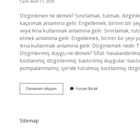
Tarih: Mart 11, 2025
Dizginlenen ne demek? Sınırlamak, tutmak, dizginl
kaçınmak anlamına gelir. Engellemek, birinin bir şey
veya ikna kullanmak anlamına gelir. Sınırlamak, tu
etmek anlamına gelir. Engellemek, birinin bir şeyi y
ikna kullanmak anlamına gelir. Dizginlemek nedir TD
Dizginlenmiş duygu ne demek? Sıfat. havalandırılm
kısıtlanmış; dizginlenmiş: bastırılmış duygular; bastı
pompalanmamış; içeride tutulmuş; kısıtlanmış; dizgin
Dizginlenemez
Devamını okuyun
Yorum Bırak
Ne
Demek
Sitemap