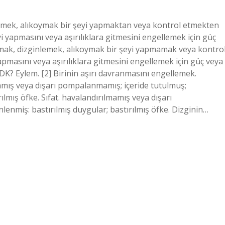
emek, alıkoymak bir şeyi yapmaktan veya kontrol etmekten
i yapmasını veya aşırılıklara gitmesini engellemek için güç
tmak, dizginlemek, alıkoymak bir şeyi yapmamak veya kontro
apmasını veya aşırılıklara gitmesini engellemek için güç veya
K? Eylem. [2] Birinin aşırı davranmasını engellemek.
amış veya dışarı pompalanmamış; içeride tutulmuş;
rılmış öfke. Sıfat. havalandırılmamış veya dışarı
lenmiş: bastırılmış duygular; bastırılmış öfke. Dizginin…