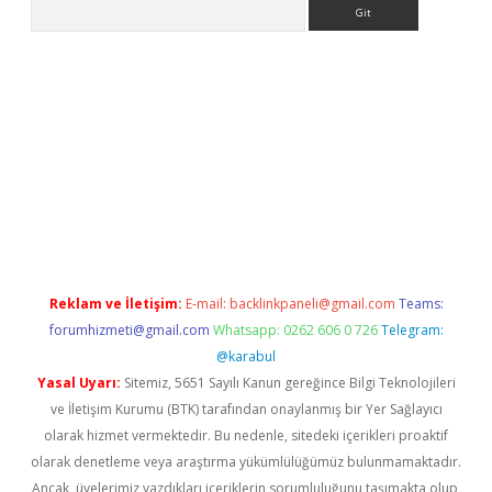
Arama
no
Reklam ve İletişim:
E-mail:
backlinkpaneli@gmail.com
Teams:
forumhizmeti@gmail.com
Whatsapp: 0262 606 0 726
Telegram:
@karabul
Yasal Uyarı:
Sitemiz, 5651 Sayılı Kanun gereğince Bilgi Teknolojileri
ve İletişim Kurumu (BTK) tarafından onaylanmış bir Yer Sağlayıcı
olarak hizmet vermektedir. Bu nedenle, sitedeki içerikleri proaktif
olarak denetleme veya araştırma yükümlülüğümüz bulunmamaktadır.
Ancak, üyelerimiz yazdıkları içeriklerin sorumluluğunu taşımakta olup,