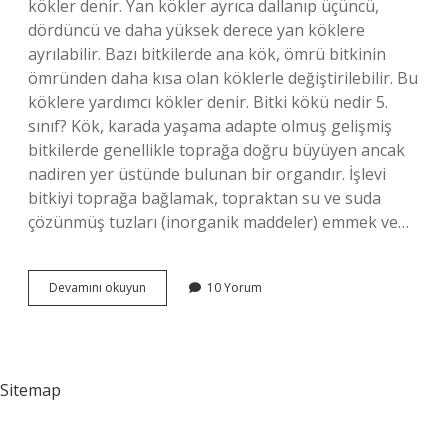
kökler denir. Yan kökler ayrıca dallanıp üçüncü,
dördüncü ve daha yüksek derece yan köklere
ayrılabilir. Bazı bitkilerde ana kök, ömrü bitkinin
ömründen daha kısa olan köklerle değiştirilebilir. Bu
köklere yardımcı kökler denir. Bitki kökü nedir 5.
sınıf? Kök, karada yaşama adapte olmuş gelişmiş
bitkilerde genellikle toprağa doğru büyüyen ancak
nadiren yer üstünde bulunan bir organdır. İşlevi
bitkiyi toprağa bağlamak, topraktan su ve suda
çözünmüş tuzları (inorganik maddeler) emmek ve…
Bitki
Devamını okuyun
10 Yorum
Kökü
Isim
Mi
Fiil
Mi
Sitemap