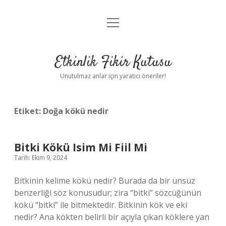
menüyü
Anasayfa
aç
Gizlilik Politikası
Etkinlik Fikir Kutusu
Yasal Uyarı
Unutulmaz anlar için yaratıcı öneriler!
Hakkımızda
Etiket:
Doğa kökü nedir
Bitki Kökü Isim Mi Fiil Mi
Tarih: Ekim 9, 2024
Bitkinin kelime kökü nedir? Burada da bir ünsüz
benzerliği söz konusudur; zira “bitki” sözcüğünün
kökü “bitki” ile bitmektedir. Bitkinin kök ve eki
nedir? Ana kökten belirli bir açıyla çıkan köklere yan