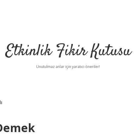
Etkinlik Fikir Kutusu
Unutulmaz anlar için yaratıcı öneriler!
ı
 Demek