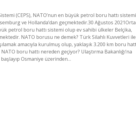
Sistemi (CEPS), NATO’nun en büyük petrol boru hattı sistemi
Lüksemburg ve Hollanda’dan geçmektedir.30 Ağustos 2021Orta
 petrol boru hattı sistemi olup ev sahibi ülkeler Belçika,
ktedir. NATO borusu ne demek? Türk Silahlı Kuvvetleri ile
rşılamak amacıyla kurulmuş olup, yaklaşık 3.200 km boru hatt
. NATO boru hattı nereden geçiyor? Ulaştırma Bakanlığı’na
n başlayıp Osmaniye üzerinden…