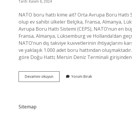
Tarih: Kasım 6, 2024
NATO boru hattı kime ait? Orta Avrupa Boru Hattı 
olup ev sahibi ülkeler Belçika, Fransa, Almanya, 
Avrupa Boru Hattı Sistemi (CEPS), NATO’nun en büyük
Fransa, Almanya, Lüksemburg ve Hollanda’dan geçme
NATO’nun dış takviye kuvvetlerinin ihtiyaçlarını ka
ve yaklaşık 1.000 adet boru hattından oluşmaktadır
göre Doğu Hattı; Mersin Deniz Terminali girişinde
Nato
Devamını okuyun
Yorum Bırak
Boru
Hattı
Ne
Demek
Sitemap