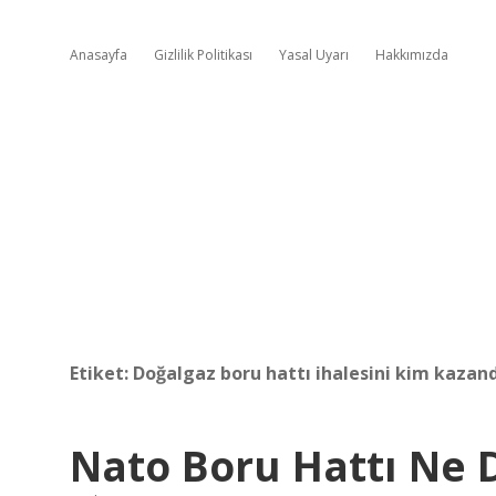
Anasayfa
Gizlilik Politikası
Yasal Uyarı
Hakkımızda
Etiket:
Doğalgaz boru hattı ihalesini kim kazand
Nato Boru Hattı Ne