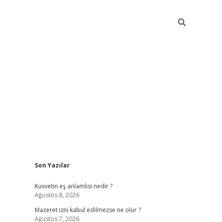
Sidebar
Son Yazılar
vdcasino
Kuvvetin eş anlamlısı nedir ?
Ağustos 8, 2026
Mazeret izni kabul edilmezse ne olur ?
Ağustos 7, 2026