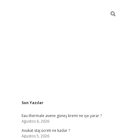
Sidebar
Son Yazılar
vdcasino
Eau thermale avene güneş kremi ne işe yarar ?
Ağustos 6, 2026
Avukat staj ücreti ne kadar ?
Ağustos 5, 2026