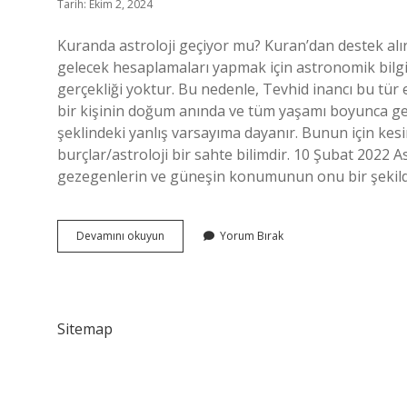
Tarih: Ekim 2, 2024
Kuranda astroloji geçiyor mu? Kuran’dan destek alı
gelecek hesaplamaları yapmak için astronomik bilgini
gerçekliği yoktur. Bu nedenle, Tevhid inancı bu tür e
bir kişinin doğum anında ve tüm yaşamı boyunca ge
şeklindeki yanlış varsayıma dayanır. Bunun için kesinl
burçlar/astroloji bir sahte bilimdir. 10 Şubat 2022 
gezegenlerin ve güneşin konumunun onu bir şekilde 
Astroloji
Devamını okuyun
Yorum Bırak
Dinimizde
Var
Mı
Sitemap