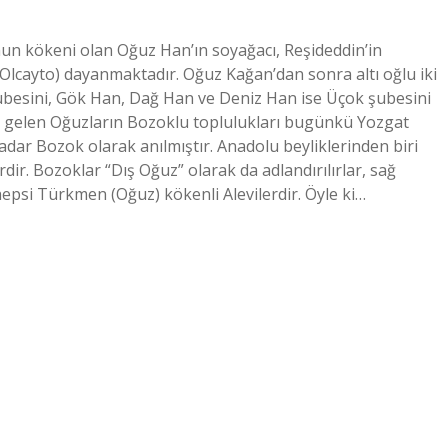
un kökeni olan Oğuz Han’ın soyağacı, Reşideddin’in
lcayto) dayanmaktadır. Oğuz Kağan’dan sonra altı oğlu iki
ubesini, Gök Han, Dağ Han ve Deniz Han ise Üçok şubesini
a gelen Oğuzların Bozoklu toplulukları bugünkü Yozgat
adar Bozok olarak anılmıştır. Anadolu beyliklerinden biri
ir. Bozoklar “Dış Oğuz” olarak da adlandırılırlar, sağ
hepsi Türkmen (Oğuz) kökenli Alevilerdir. Öyle ki…