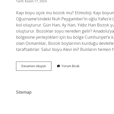
Tarih: Kasım 17, 2024
Kayı boyu üçok mu bozok mu? Etimoloji. Kayı boyun
Oğuzname’sindeki Nuh Peygamber’in oğlu Yafes’e (O
kol oluşturur. Gün Han, Ay Han, Yıldız Han Bozok ş
oluşturur. Bozoklar soyu nereden gelir? Anadolu’y
bölgesine yerleştikleri için bu bölge Cumhuriyet’e k
olan Osmanlılar, Bozok boylarının kurduğu devletlerd
taraftadırlar. Salur boyu Alevi mi? Bunların hemen 
Üçok
Devamını okuyun
Yorum Bırak
Boyu
Kimlerdir
Sitemap