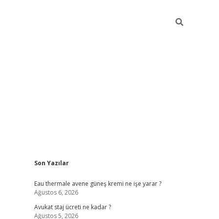
Sidebar
Son Yazılar
vdcasino
Eau thermale avene güneş kremi ne işe yarar ?
Ağustos 6, 2026
Avukat staj ücreti ne kadar ?
Ağustos 5, 2026