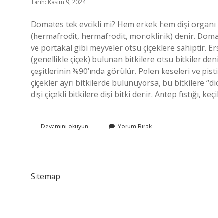
Tarih: Kasım 9, 2024
Domates tek evcikli mi? Hem erkek hem dişi organı 
(hermafrodit, hermafrodit, monoklinik) denir. Domate
ve portakal gibi meyveler otsu çiçeklere sahiptir. E
(genellikle çiçek) bulunan bitkilere otsu bitkiler d
çeşitlerinin %90’ında görülür. Polen keseleri ve pistil
çiçekler ayrı bitkilerde bulunuyorsa, bu bitkilere “dioi
dişi çiçekli bitkilere dişi bitki denir. Antep fıstığı, 
Domates
Devamını okuyun
Yorum Bırak
Erselik
Mi
Sitemap