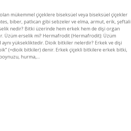
olan mükemmel çiçeklere biseksüel veya biseksüel çiçekler
s, biber, patlıcan gibi sebzeler ve elma, armut, erik, şeftali
rselik nedir? Bitki üzerinde hem erkek hem de dişi organ
enir. Üzüm erselik mi? Hermafrodit (Hermafrodit): Üzüm
 aynı yüksekliktedir. Dioik bitkiler nelerdir? Erkek ve dişi
k” (=dioik bitkiler) denir. Erkek çiçekli bitkilere erkek bitki,
keçiboynuzu, hurma,…