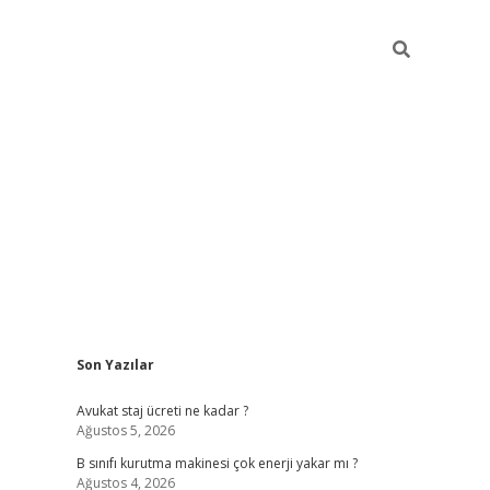
Sidebar
Son Yazılar
vdcasino
Avukat staj ücreti ne kadar ?
Ağustos 5, 2026
B sınıfı kurutma makinesi çok enerji yakar mı ?
Ağustos 4, 2026