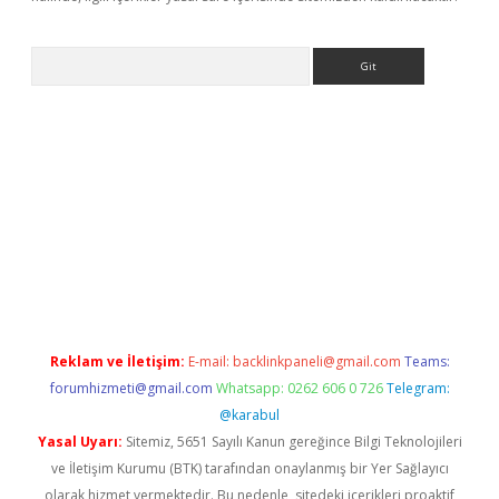
Arama
no
Reklam ve İletişim:
E-mail:
backlinkpaneli@gmail.com
Teams:
forumhizmeti@gmail.com
Whatsapp: 0262 606 0 726
Telegram:
@karabul
Yasal Uyarı:
Sitemiz, 5651 Sayılı Kanun gereğince Bilgi Teknolojileri
ve İletişim Kurumu (BTK) tarafından onaylanmış bir Yer Sağlayıcı
olarak hizmet vermektedir. Bu nedenle, sitedeki içerikleri proaktif