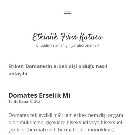
menüyü
Anasayfa
aç
Gizlilik Politikası
Etkinlik Fikir Kutusu
Yasal Uyarı
Unutulmaz anlar için yaratıcı öneriler!
Hakkımızda
Etiket:
Domatesin erkek dişi olduğu nasıl
anlaşılır
Domates Erselik Mi
Tarih: Kasım 9, 2024
Domates tek evcikli mi? Hem erkek hem dişi organı
olan mükemmel çiçeklere biseksüel veya biseksüel
çiçekler (hermafrodit, hermafrodit, monoklinik)