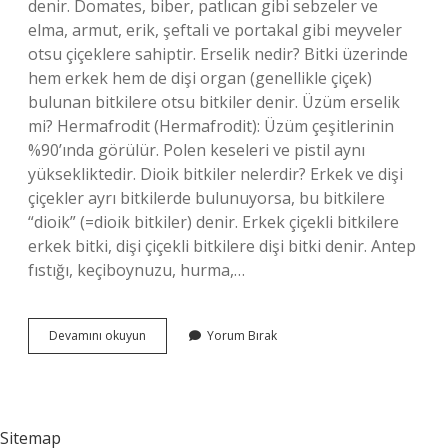
denir. Domates, biber, patlıcan gibi sebzeler ve
elma, armut, erik, şeftali ve portakal gibi meyveler
otsu çiçeklere sahiptir. Erselik nedir? Bitki üzerinde
hem erkek hem de dişi organ (genellikle çiçek)
bulunan bitkilere otsu bitkiler denir. Üzüm erselik
mi? Hermafrodit (Hermafrodit): Üzüm çeşitlerinin
%90’ında görülür. Polen keseleri ve pistil aynı
yüksekliktedir. Dioik bitkiler nelerdir? Erkek ve dişi
çiçekler ayrı bitkilerde bulunuyorsa, bu bitkilere
“dioik” (=dioik bitkiler) denir. Erkek çiçekli bitkilere
erkek bitki, dişi çiçekli bitkilere dişi bitki denir. Antep
fıstığı, keçiboynuzu, hurma,…
Domates
Devamını okuyun
Yorum Bırak
Erselik
Mi
Sitemap