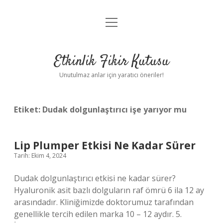
menüyü
Anasayfa
aç
Gizlilik Politikası
Etkinlik Fikir Kutusu
Yasal Uyarı
Unutulmaz anlar için yaratıcı öneriler!
Hakkımızda
Etiket:
Dudak dolgunlaştırıcı işe yarıyor mu
Lip Plumper Etkisi Ne Kadar Sürer
Tarih: Ekim 4, 2024
Dudak dolgunlaştırıcı etkisi ne kadar sürer?
Hyaluronik asit bazlı dolguların raf ömrü 6 ila 12 ay
arasındadır. Kliniğimizde doktorumuz tarafından
genellikle tercih edilen marka 10 – 12 aydır. 5.