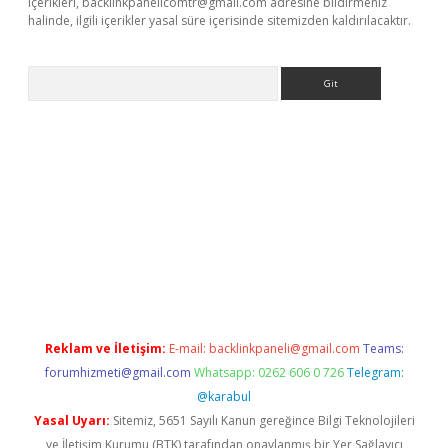
içerikleri,
backlinkpanelicomtr@gmail.com
adresine bildirmeniz
halinde, ilgili içerikler yasal süre içerisinde sitemizden kaldırılacaktır.
Arama
sino
Reklam ve İletişim:
E-mail:
backlinkpaneli@gmail.com
Teams:
forumhizmeti@gmail.com
Whatsapp: 0262 606 0 726
Telegram:
@karabul
Yasal Uyarı:
Sitemiz, 5651 Sayılı Kanun gereğince Bilgi Teknolojileri
ve İletişim Kurumu (BTK) tarafından onaylanmış bir Yer Sağlayıcı