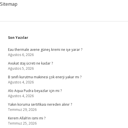
Sürer
Sitemap
Sidebar
Son Yazılar
Eau thermale avene güneş kremi ne işe yarar ?
Ağustos 6, 2026
Avukat staj ücreti ne kadar ?
Ağustos 5, 2026
B sınıfı kurutma makinesi çok enerji yakar mı ?
Ağustos 4, 2026
Alo Aqua Pudra beyazlar için mi ?
Ağustos 4, 2026
Yakın koruma sertifikası nereden alınır ?
Temmuz 29, 2026
Kerem Allah’ın ismi mi ?
Temmuz 25, 2026