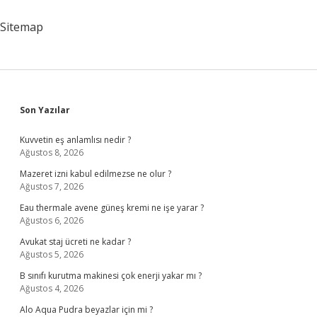
Kadar
Sürer
Sitemap
Sidebar
Son Yazılar
Kuvvetin eş anlamlısı nedir ?
Ağustos 8, 2026
Mazeret izni kabul edilmezse ne olur ?
Ağustos 7, 2026
Eau thermale avene güneş kremi ne işe yarar ?
Ağustos 6, 2026
Avukat staj ücreti ne kadar ?
Ağustos 5, 2026
B sınıfı kurutma makinesi çok enerji yakar mı ?
Ağustos 4, 2026
Alo Aqua Pudra beyazlar için mi ?