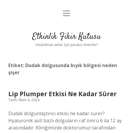
menüyü
Anasayfa
aç
Gizlilik Politikası
Etkinlik Fikir Kutusu
Yasal Uyarı
Unutulmaz anlar için yaratıcı öneriler!
Hakkımızda
Etiket:
Dudak dolgusunda bıyık bölgesi neden
şişer
Lip Plumper Etkisi Ne Kadar Sürer
Tarih: Ekim 4, 2024
Dudak dolgunlaştırıcı etkisi ne kadar sürer?
Hyaluronik asit bazlı dolguların raf ömrü 6 ila 12 ay
arasındadır. Kliniğimizde doktorumuz tarafından