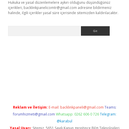
Hukuka ve yasal düzenlemelere aykırı olduğunu düşündüğünüz
içerikleri,
backlinkpanelicomtr@gmail.com
adresine bildirmeniz
halinde, ilgili içerikler yasal süre içerisinde sitemizden kaldırılacaktır.
Arama
ino
Reklam ve İletişim:
E-mail:
backlinkpaneli@gmail.com
Teams:
forumhizmeti@gmail.com
Whatsapp: 0262 606 0 726
Telegram:
@karabul
Yasal Uyarı:
Sitemiz, 5651 Sayılı Kanun gereğince Bilgi Teknolojileri