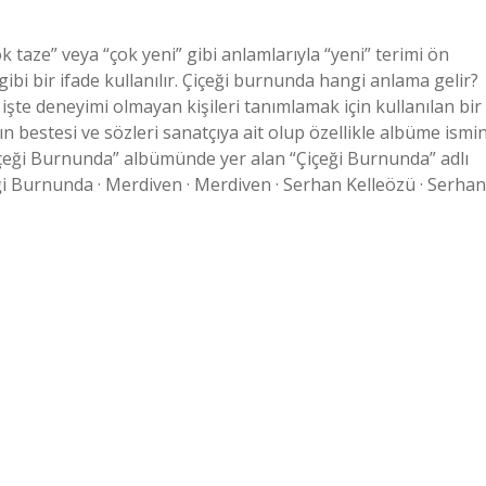
taze” veya “çok yeni” gibi anlamlarıyla “yeni” terimi ön
r” gibi bir ifade kullanılır. Çiçeği burnunda hangi anlama gelir?
o işte deneyimi olmayan kişileri tanımlamak için kullanılan bir
n bestesi ve sözleri sanatçıya ait olup özellikle albüme ismin
Çiçeği Burnunda” albümünde yer alan “Çiçeği Burnunda” adlı
eği Burnunda · Merdiven · Merdiven · Serhan Kelleözü · Serhan