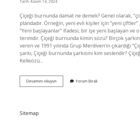
Tarih: Kasım 14, 2024
Çiçeği burnunda damat ne demek? Genel olarak, “çok 
plandadır. Örneğin, yeni evli kişiler için “yeni çiftle
“Yeni başlayanlar” ifadesi, bir işe yeni başlayan ve 
terimdir. Çiçeği burnunda kimin sözü? Birçok şarkını
veren ve 1991 yılında Grup Merdiven’in çıkardığı “
şarkı, Çiçeği burnunda şarkısını kim seslendir? Çiç
Kelleözü…
Çiçeği
Devamını okuyun
Yorum Bırak
Burnunda
Anne
Ne
Demek
Sitemap