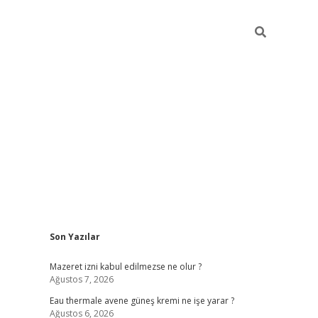
Sidebar
Son Yazılar
vdcasino
Mazeret izni kabul edilmezse ne olur ?
Ağustos 7, 2026
Eau thermale avene güneş kremi ne işe yarar ?
Ağustos 6, 2026