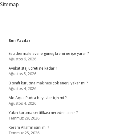
Mi
Sitemap
Sidebar
Son Yazılar
Eau thermale avene güneş kremi ne işe yarar ?
Ağustos 6, 2026
Avukat staj ücreti ne kadar ?
Ağustos 5, 2026
B sınıfı kurutma makinesi çok enerji yakar mı ?
Ağustos 4, 2026
Alo Aqua Pudra beyazlar için mi ?
Ağustos 4, 2026
Yakın koruma sertifikası nereden alınır ?
Temmuz 29, 2026
Kerem Allah’ın ismi mi ?
Temmuz 25, 2026