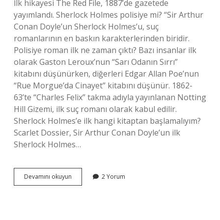
İlk hikayesi The Red File, 1887’de gazetede
yayımlandı. Sherlock Holmes polisiye mi? “Sir Arthur
Conan Doyle’un Sherlock Holmes’u, suç
romanlarının en baskın karakterlerinden biridir.
Polisiye roman ilk ne zaman çıktı? Bazı insanlar ilk
olarak Gaston Leroux’nun “Sarı Odanın Sırrı”
kitabını düşünürken, diğerleri Edgar Allan Poe’nun
“Rue Morgue’da Cinayet” kitabını düşünür. 1862-
63’te “Charles Felix” takma adıyla yayınlanan Notting
Hill Gizemi, ilk suç romanı olarak kabul edilir.
Sherlock Holmes’e ilk hangi kitaptan başlamalıyım?
Scarlet Dossier, Sir Arthur Conan Doyle’un ilk
Sherlock Holmes…
Sherlock
Devamını okuyun
2 Yorum
Holmes
Ilk
Polisiye
Eser