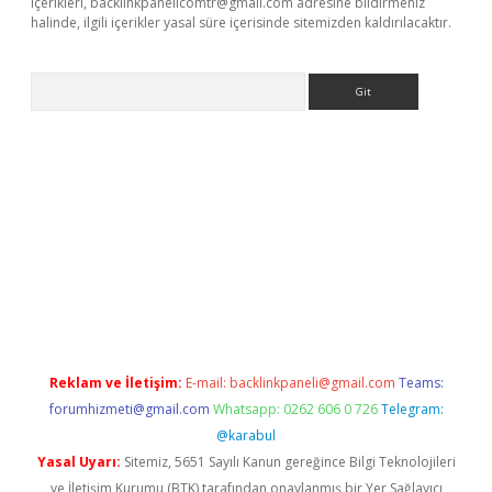
içerikleri,
backlinkpanelicomtr@gmail.com
adresine bildirmeniz
halinde, ilgili içerikler yasal süre içerisinde sitemizden kaldırılacaktır.
Arama
ino
Reklam ve İletişim:
E-mail:
backlinkpaneli@gmail.com
Teams:
forumhizmeti@gmail.com
Whatsapp: 0262 606 0 726
Telegram:
@karabul
Yasal Uyarı:
Sitemiz, 5651 Sayılı Kanun gereğince Bilgi Teknolojileri
ve İletişim Kurumu (BTK) tarafından onaylanmış bir Yer Sağlayıcı