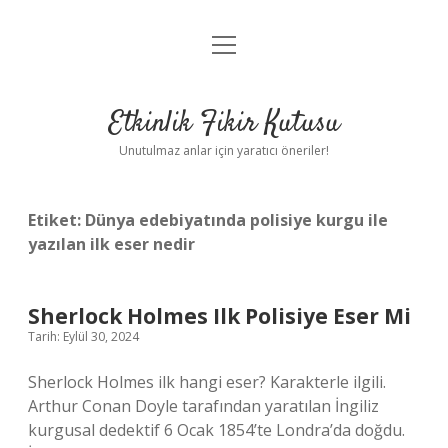
menüyü
Anasayfa
aç
Gizlilik Politikası
Etkinlik Fikir Kutusu
Yasal Uyarı
Unutulmaz anlar için yaratıcı öneriler!
Hakkımızda
Etiket:
Dünya edebiyatında polisiye kurgu ile
yazılan ilk eser nedir
Sherlock Holmes Ilk Polisiye Eser Mi
Tarih: Eylül 30, 2024
Sherlock Holmes ilk hangi eser? Karakterle ilgili.
Arthur Conan Doyle tarafından yaratılan İngiliz
kurgusal dedektif 6 Ocak 1854’te Londra’da doğdu.