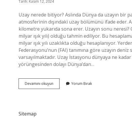
Tarih: Kasım 12, 2024
Uzay nerede bitiyor? Aslında Dünya da uzayın bir pa
atmosferinin dışındaki uzay bölümünü ifade eder. 
kilometre yukarıda sona erer. Uzayın sonu neresi? G
milyar ışık yılı) olduğu tahmin ediliyor. Bu hesapla
milyar ışık yılı uzaklıkta olduğu hesaplanıyor. Yerd
Federasyonu’nun (FAI) tanımına göre uzayın deniz s
varsayılmaktadır. Uzay İstasyonu dünyaya ne kadar 
yörüngesinden dolayı Dünya’dan…
Uzay
Devamını okuyun
Yorum Bırak
Nerede
Biter
Sitemap