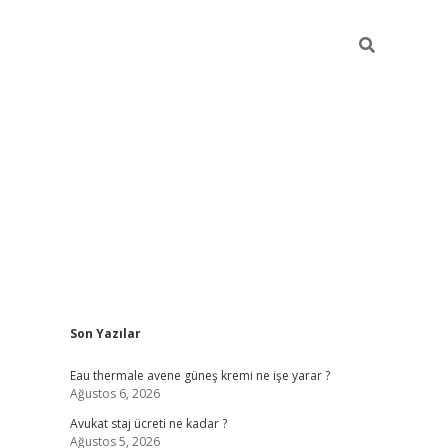
Sidebar
Son Yazılar
vdcasino
Eau thermale avene güneş kremi ne işe yarar ?
Ağustos 6, 2026
Avukat staj ücreti ne kadar ?
Ağustos 5, 2026