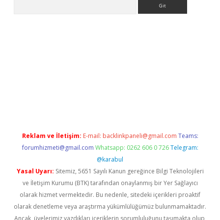
Arama
ino
Reklam ve İletişim:
E-mail:
backlinkpaneli@gmail.com
Teams:
forumhizmeti@gmail.com
Whatsapp: 0262 606 0 726
Telegram:
@karabul
Yasal Uyarı:
Sitemiz, 5651 Sayılı Kanun gereğince Bilgi Teknolojileri
ve İletişim Kurumu (BTK) tarafından onaylanmış bir Yer Sağlayıcı
olarak hizmet vermektedir. Bu nedenle, sitedeki içerikleri proaktif
olarak denetleme veya araştırma yükümlülüğümüz bulunmamaktadır.
Ancak, üyelerimiz yazdıkları içeriklerin sorumluluğunu taşımakta olup,