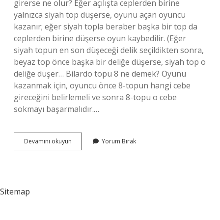
girerse ne olur? Eğer açılışta ceplerden birine
yalnızca siyah top düşerse, oyunu açan oyuncu
kazanır; eğer siyah topla beraber başka bir top da
ceplerden birine düşerse oyun kaybedilir. (Eğer
siyah topun en son düşeceği delik seçildikten sonra,
beyaz top önce başka bir deliğe düşerse, siyah top o
deliğe düşer… Bilardo topu 8 ne demek? Oyunu
kazanmak için, oyuncu önce 8-topun hangi cebe
gireceğini belirlemeli ve sonra 8-topu o cebe
sokmayı başarmalıdır.…
Bilardoda
Devamını okuyun
Yorum Bırak
Top
Nasıl
Belirlenir
Sitemap