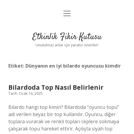
menüyü
Anasayfa
aç
Gizlilik Politikası
Etkinlik Fikir Kutusu
Yasal Uyarı
Unutulmaz anlar için yaratıcı öneriler!
Hakkımızda
Etiket:
Dünyanın en iyi bilardo oyuncusu kimdir
Bilardoda Top Nasıl Belirlenir
Tarih: Ocak 16, 2025
Bilardo hangi top kimin? Bilardoda “oyuncu topu”
adı verilen beyaz bir top kullanılır. Oyuncu, diğer
toplara vurarak ve renkli topları ceplere sokmaya
çalışarak topu hareket ettirir. Açılışta siyah top