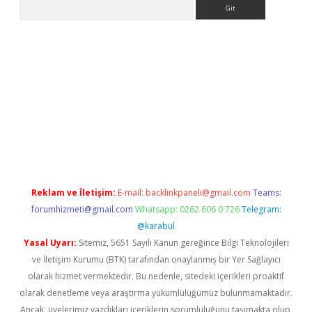
Arama
ino
Reklam ve İletişim:
E-mail:
backlinkpaneli@gmail.com
Teams:
forumhizmeti@gmail.com
Whatsapp: 0262 606 0 726
Telegram:
@karabul
Yasal Uyarı:
Sitemiz, 5651 Sayılı Kanun gereğince Bilgi Teknolojileri
ve İletişim Kurumu (BTK) tarafından onaylanmış bir Yer Sağlayıcı
olarak hizmet vermektedir. Bu nedenle, sitedeki içerikleri proaktif
olarak denetleme veya araştırma yükümlülüğümüz bulunmamaktadır.
Ancak, üyelerimiz yazdıkları içeriklerin sorumluluğunu taşımakta olup,