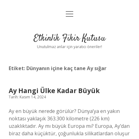
menüyü
Anasayfa
aç
Gizlilik Politikası
Etkinlik Fikir Kutusu
Yasal Uyarı
Unutulmaz anlar için yaratıcı öneriler!
Hakkımızda
Etiket:
Dünyanın içine kaç tane Ay sığar
Ay Hangi Ülke Kadar Büyük
Tarih: Kasım 14, 2024
Ay en büyük nerede görülür? Dünya’ya en yakın
noktası yaklaşık 363.300 kilometre (226 km)
uzaklıktadır. Ay mı büyük Europa mı? Europa, Ay’dan
biraz daha küçüktür, çoğunlukla silikatlardan oluşur