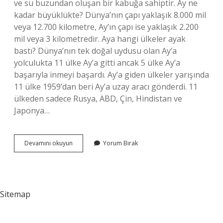
ve su buzundan oluşan bir kabuğa sahiptir. Ay ne
kadar büyüklükte? Dünya’nın çapı yaklaşık 8.000 mil
veya 12.700 kilometre, Ay’ın çapı ise yaklaşık 2.200
mil veya 3 kilometredir. Aya hangi ülkeler ayak
bastı? Dünya’nın tek doğal uydusu olan Ay’a
yolculukta 11 ülke Ay’a gitti ancak 5 ülke Ay’a
başarıyla inmeyi başardı. Ay’a giden ülkeler yarışında
11 ülke 1959’dan beri Ay’a uzay aracı gönderdi. 11
ülkeden sadece Rusya, ABD, Çin, Hindistan ve
Japonya…
Ay
Devamını okuyun
Yorum Bırak
Hangi
Ülke
Kadar
Büyük
Sitemap