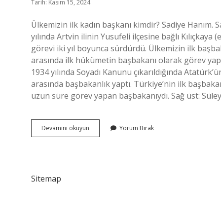
Tarih: Kasım 15, 2024
Ülkemizin ilk kadın başkanı kimdir? Sadiye Hanım. S
yılında Artvin ilinin Yusufeli ilçesine bağlı Kılıçkaya
görevi iki yıl boyunca sürdürdü. Ülkemizin ilk başb
arasında ilk hükümetin başbakanı olarak görev yaptı
1934 yılında Soyadı Kanunu çıkarıldığında Atatürk’ün
arasında başbakanlık yaptı. Türkiye’nin ilk başbakanı
uzun süre görev yapan başbakanıydı. Sağ üst: Sül
Türkiye
Devamını okuyun
Yorum Bırak
Ilk
Kadın
Başbakanımız
Kimdir
Sitemap