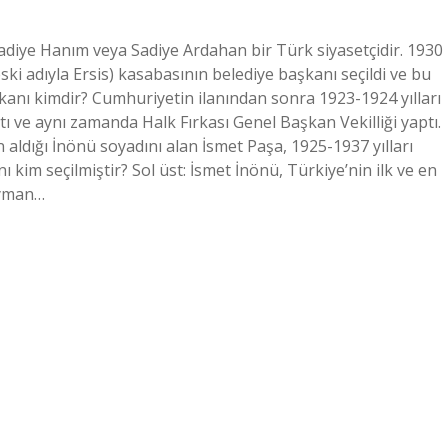
adiye Hanım veya Sadiye Ardahan bir Türk siyasetçidir. 1930
 (eski adıyla Ersis) kasabasının belediye başkanı seçildi ve bu
akanı kimdir? Cumhuriyetin ilanından sonra 1923-1924 yılları
 ve aynı zamanda Halk Fırkası Genel Başkan Vekilliği yaptı.
 aldığı İnönü soyadını alan İsmet Paşa, 1925-1937 yılları
 kim seçilmiştir? Sol üst: İsmet İnönü, Türkiye’nin ilk ve en
eyman…