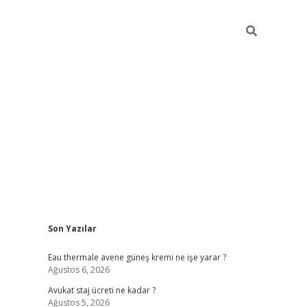
Sidebar
Son Yazılar
vdcasino
Eau thermale avene güneş kremi ne işe yarar ?
Ağustos 6, 2026
Avukat staj ücreti ne kadar ?
Ağustos 5, 2026