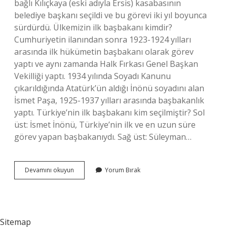
bağlı Kılıçkaya (eski adıyla Ersis) kasabasının
belediye başkanı seçildi ve bu görevi iki yıl boyunca
sürdürdü. Ülkemizin ilk başbakanı kimdir?
Cumhuriyetin ilanından sonra 1923-1924 yılları
arasında ilk hükümetin başbakanı olarak görev
yaptı ve aynı zamanda Halk Fırkası Genel Başkan
Vekilliği yaptı. 1934 yılında Soyadı Kanunu
çıkarıldığında Atatürk’ün aldığı İnönü soyadını alan
İsmet Paşa, 1925-1937 yılları arasında başbakanlık
yaptı. Türkiye’nin ilk başbakanı kim seçilmiştir? Sol
üst: İsmet İnönü, Türkiye’nin ilk ve en uzun süre
görev yapan başbakanıydı. Sağ üst: Süleyman…
Türkiye
Devamını okuyun
Yorum Bırak
Ilk
Kadın
Başbakanımız
Kimdir
Sitemap