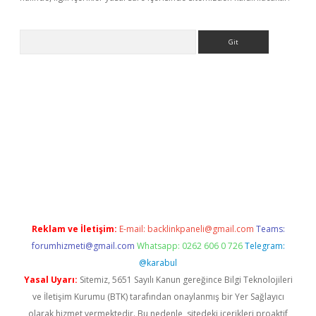
Arama
ino
Reklam ve İletişim:
E-mail:
backlinkpaneli@gmail.com
Teams:
forumhizmeti@gmail.com
Whatsapp: 0262 606 0 726
Telegram:
@karabul
Yasal Uyarı:
Sitemiz, 5651 Sayılı Kanun gereğince Bilgi Teknolojileri
ve İletişim Kurumu (BTK) tarafından onaylanmış bir Yer Sağlayıcı
olarak hizmet vermektedir. Bu nedenle, sitedeki içerikleri proaktif