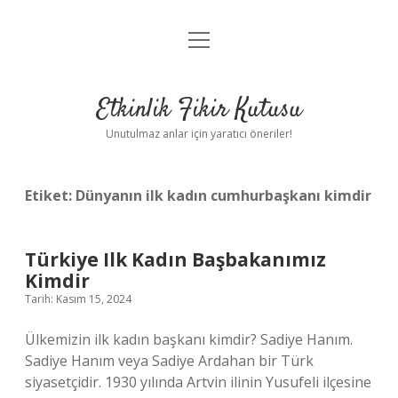
menüyü
Anasayfa
aç
Gizlilik Politikası
Etkinlik Fikir Kutusu
Yasal Uyarı
Unutulmaz anlar için yaratıcı öneriler!
Hakkımızda
Etiket:
Dünyanın ilk kadın cumhurbaşkanı kimdir
Türkiye Ilk Kadın Başbakanımız
Kimdir
Tarih: Kasım 15, 2024
Ülkemizin ilk kadın başkanı kimdir? Sadiye Hanım.
Sadiye Hanım veya Sadiye Ardahan bir Türk
siyasetçidir. 1930 yılında Artvin ilinin Yusufeli ilçesine