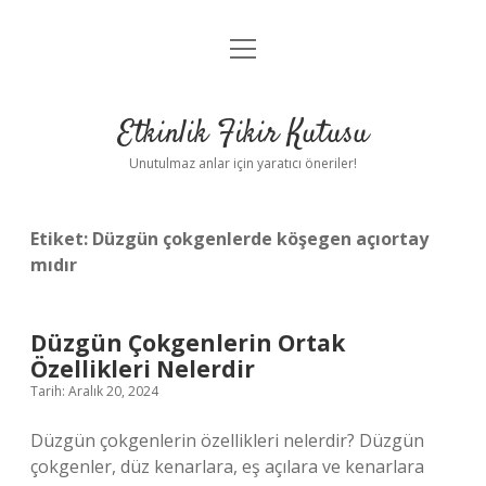
menüyü
Anasayfa
aç
Gizlilik Politikası
Etkinlik Fikir Kutusu
Yasal Uyarı
Unutulmaz anlar için yaratıcı öneriler!
Hakkımızda
Etiket:
Düzgün çokgenlerde köşegen açıortay
mıdır
Düzgün Çokgenlerin Ortak
Özellikleri Nelerdir
Tarih: Aralık 20, 2024
Düzgün çokgenlerin özellikleri nelerdir? Düzgün
çokgenler, düz kenarlara, eş açılara ve kenarlara