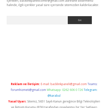
içerikleri,
backlinkpanelicomtr@gmail.com
adresine bildirmeniz
halinde, ilgili içerikler yasal süre içerisinde sitemizden kaldırılacaktır.
Arama
ino
Reklam ve İletişim:
E-mail:
backlinkpaneli@gmail.com
Teams:
forumhizmeti@gmail.com
Whatsapp: 0262 606 0 726
Telegram:
@karabul
Yasal Uyarı:
Sitemiz, 5651 Sayılı Kanun gereğince Bilgi Teknolojileri
ve İletişim Kurumu (BTK) tarafından onaylanmış bir Yer Sağlayıcı