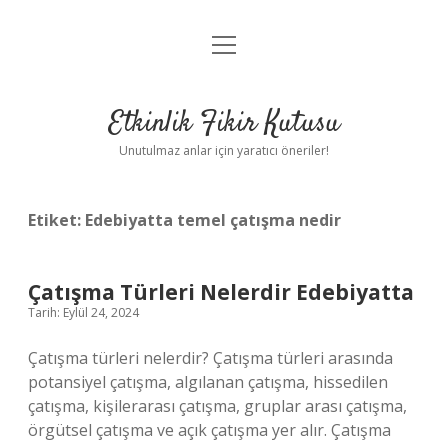
menüyü
Anasayfa
aç
Gizlilik Politikası
Etkinlik Fikir Kutusu
Yasal Uyarı
Unutulmaz anlar için yaratıcı öneriler!
Hakkımızda
Etiket:
Edebiyatta temel çatışma nedir
Çatışma Türleri Nelerdir Edebiyatta
Tarih: Eylül 24, 2024
Çatışma türleri nelerdir? Çatışma türleri arasında
potansiyel çatışma, algılanan çatışma, hissedilen
çatışma, kişilerarası çatışma, gruplar arası çatışma,
örgütsel çatışma ve açık çatışma yer alır. Çatışma