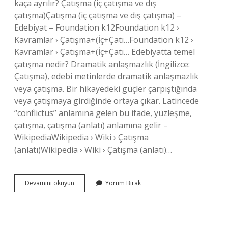
kaça ayrılır? Çatışma (iç çatışma ve dış
çatışma)Çatışma (iç çatışma ve dış çatışma) –
Edebiyat – Foundation k12Foundation k12 ›
Kavramlar › Çatışma+(İç+Çatı…Foundation k12 ›
Kavramlar › Çatışma+(İç+Çatı… Edebiyatta temel
çatışma nedir? Dramatik anlaşmazlık (İngilizce:
Çatışma), edebi metinlerde dramatik anlaşmazlık
veya çatışma. Bir hikayedeki güçler çarpıştığında
veya çatışmaya girdiğinde ortaya çıkar. Latincede
“conflictus” anlamına gelen bu ifade, yüzleşme,
çatışma, çatışma (anlatı) anlamına gelir –
WikipediaWikipedia › Wiki › Çatışma
(anlatı)Wikipedia › Wiki › Çatışma (anlatı)…
Çatışma
Devamını okuyun
Yorum Bırak
Türleri
Nelerdir
Edebiyatta