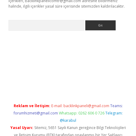
içerikleri,
backlinkpanelicomtr@gmail.com
adresine bildirmeniz
halinde, ilgili içerikler yasal süre içerisinde sitemizden kaldırılacaktır.
Arama
ino
Reklam ve İletişim:
E-mail:
backlinkpaneli@gmail.com
Teams:
forumhizmeti@gmail.com
Whatsapp: 0262 606 0 726
Telegram:
@karabul
Yasal Uyarı:
Sitemiz, 5651 Sayılı Kanun gereğince Bilgi Teknolojileri
ve İletişim Kurumu (BTK) tarafından onaylanmış bir Yer Sağlayıcı