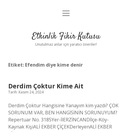
menüyü
Anasayfa
aç
Gizlilik Politikası
Etkinlik Fikir Kutusu
Yasal Uyarı
Unutulmaz anlar için yaratıcı öneriler!
Hakkımızda
Etiket:
Efendim diye kime denir
Derdim Çoktur Kime Ait
Tarih: Kasım 24, 2024
Derdim Çoktur Hangisine Yanayım kim yazdı? ÇOK
SORUNUM VAR, BEN HANGİSİNİN SORUNUYUM?
Repertuar No. 3185Yer-İlERZİNCANDİlçe-Köy-
Kaynak KişiALİ EKBER ÇİÇEKDerleyenALİ EKBER