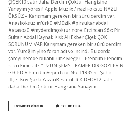
ÇİÇEK10 satır daha Derdim Çoktur Hangisine
Yanayım yöresi? Apple Müzik: / nazlı-öksüz NAZLI
ÖKSÜZ – Karışmam gereken bir sürü derdim var.
#nazlıöksüz #fürkü #Müzik #pirsultanabdal
#atasözü #myderdimçoktur Yöre: Erzincan Söz: Pir
Sultan Abdal Kaynak Kişi: Ali Ekber Çiçek ÇOK
SORUNUM VAR Karışmam gereken bir sürü derdim
var. Yüreğim yine ferahladı ve incindi. Bu derde
çareyi nerede bulabilirim? Meğer… Efendim Efendim
sözü kime ait? YÜZÜN ŞEMS-İ KAMER’DİR GÖZLERİN
GECEDİR EfendimRepertuar No. 1193Yer- Şehir-
-İlçe- Köy-Şarkı YazarıBesteciFİRİK DEDE12 satır
daha Derdim Çoktur Hangisine Yanayım…
Derdim
Devamını okuyun
Yorum Bırak
Çoktur
Kime
Ait