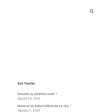
Sidebar
Son Yazılar
vdcasino
Kuvvetin eş anlamlısı nedir ?
Ağustos 8, 2026
Mazeret izni kabul edilmezse ne olur ?
Ağustos 7, 2026