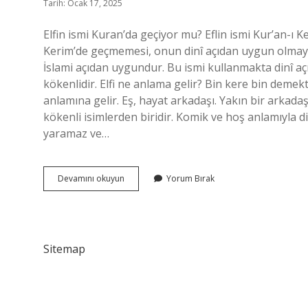
Tarih: Ocak 17, 2025
Elfin ismi Kuran’da geçiyor mu? Eflin ismi Kur’an-ı Ke
Kerim’de geçmemesi, onun dinî açıdan uygun olmayan
İslami açıdan uygundur. Bu ismi kullanmakta dinî açıd
kökenlidir. Elfi ne anlama gelir? Bin kere bin demek
anlamına gelir. Eş, hayat arkadaşı. Yakın bir arkadaş
kökenli isimlerden biridir. Komik ve hoş anlamıyla di
yaramaz ve…
Elfin
Devamını okuyun
Yorum Bırak
Ismi
Ne
Anlama
Gelir
Sitemap