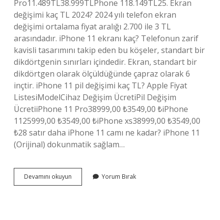
Pro11.489TL38.999TLPhone 118.149TL25. Ekran
değişimi kaç TL 2024? 2024 yılı telefon ekran
değişimi ortalama fiyat aralığı 2.700 ile 3 TL
arasındadır. iPhone 11 ekranı kaç? Telefonun zarif
kavisli tasarımını takip eden bu köşeler, standart bir
dikdörtgenin sınırları içindedir. Ekran, standart bir
dikdörtgen olarak ölçüldüğünde çapraz olarak 6
inçtir. iPhone 11 pil değişimi kaç TL? Apple Fiyat
ListesiModelCihaz Değişim ÜcretiPil Değişim
ÜcretiiPhone 11 Pro38999,00 ₺3549,00 ₺iPhone
1125999,00 ₺3549,00 ₺iPhone xs38999,00 ₺3549,00
₺28 satır daha iPhone 11 camı ne kadar? iPhone 11
(Orijinal) dokunmatik sağlam…
Iphone
Devamını okuyun
Yorum Bırak
11
Ekran
Tamiri
Ne