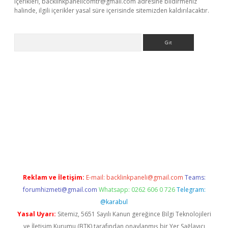
içerikleri,
backlinkpanelicomtr@gmail.com
adresine bildirmeniz
halinde, ilgili içerikler yasal süre içerisinde sitemizden kaldırılacaktır.
Arama
sino
Reklam ve İletişim:
E-mail:
backlinkpaneli@gmail.com
Teams:
forumhizmeti@gmail.com
Whatsapp: 0262 606 0 726
Telegram:
@karabul
Yasal Uyarı:
Sitemiz, 5651 Sayılı Kanun gereğince Bilgi Teknolojileri
ve İletişim Kurumu (BTK) tarafından onaylanmış bir Yer Sağlayıcı