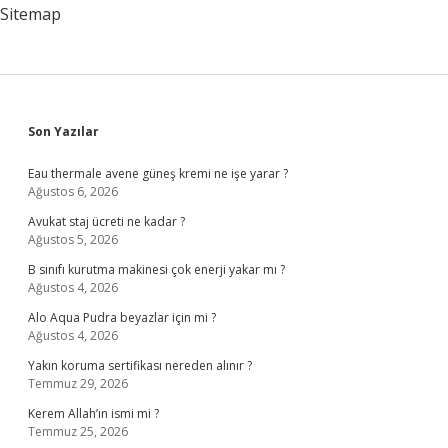
Kadar
Sitemap
Sidebar
Son Yazılar
Eau thermale avene güneş kremi ne işe yarar ?
Ağustos 6, 2026
Avukat staj ücreti ne kadar ?
Ağustos 5, 2026
B sınıfı kurutma makinesi çok enerji yakar mı ?
Ağustos 4, 2026
Alo Aqua Pudra beyazlar için mi ?
Ağustos 4, 2026
Yakın koruma sertifikası nereden alınır ?
Temmuz 29, 2026
Kerem Allah’ın ismi mi ?
Temmuz 25, 2026