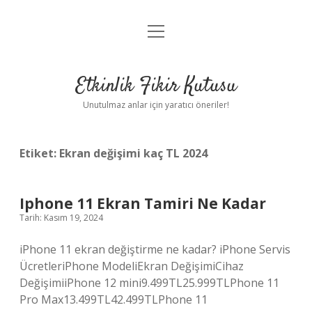
menüyü
Anasayfa
aç
Gizlilik Politikası
Etkinlik Fikir Kutusu
Yasal Uyarı
Unutulmaz anlar için yaratıcı öneriler!
Hakkımızda
Etiket:
Ekran değişimi kaç TL 2024
Iphone 11 Ekran Tamiri Ne Kadar
Tarih: Kasım 19, 2024
iPhone 11 ekran değiştirme ne kadar? iPhone Servis
ÜcretleriPhone ModeliEkran DeğişimiCihaz
DeğişimiiPhone 12 mini9.499TL25.999TLPhone 11
Pro Max13.499TL42.499TLPhone 11