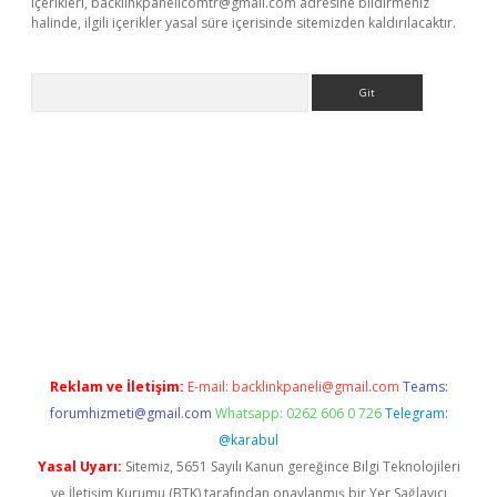
içerikleri,
backlinkpanelicomtr@gmail.com
adresine bildirmeniz
halinde, ilgili içerikler yasal süre içerisinde sitemizden kaldırılacaktır.
Arama
ino
Reklam ve İletişim:
E-mail:
backlinkpaneli@gmail.com
Teams:
forumhizmeti@gmail.com
Whatsapp: 0262 606 0 726
Telegram:
@karabul
Yasal Uyarı:
Sitemiz, 5651 Sayılı Kanun gereğince Bilgi Teknolojileri
ve İletişim Kurumu (BTK) tarafından onaylanmış bir Yer Sağlayıcı