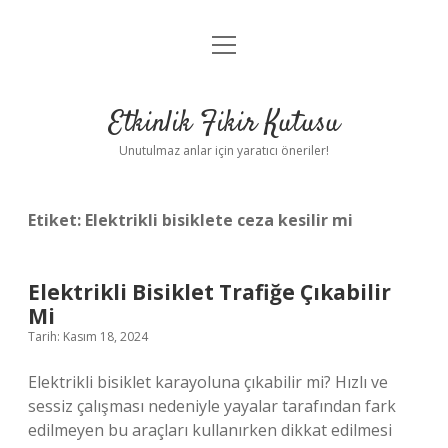
menüyü
Anasayfa
aç
Gizlilik Politikası
Etkinlik Fikir Kutusu
Yasal Uyarı
Unutulmaz anlar için yaratıcı öneriler!
Hakkımızda
Etiket:
Elektrikli bisiklete ceza kesilir mi
Elektrikli Bisiklet Trafiğe Çıkabilir
Mi
Tarih: Kasım 18, 2024
Elektrikli bisiklet karayoluna çıkabilir mi? Hızlı ve
sessiz çalışması nedeniyle yayalar tarafından fark
edilmeyen bu araçları kullanırken dikkat edilmesi