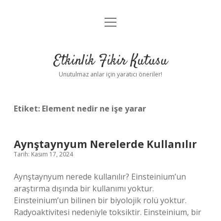
menüyü
Anasayfa
aç
Gizlilik Politikası
Etkinlik Fikir Kutusu
Yasal Uyarı
Unutulmaz anlar için yaratıcı öneriler!
Hakkımızda
Etiket:
Element nedir ne işe yarar
Aynştaynyum Nerelerde Kullanılır
Tarih: Kasım 17, 2024
Aynştaynyum nerede kullanılır? Einsteinium’un
araştırma dışında bir kullanımı yoktur.
Einsteinium’un bilinen bir biyolojik rolü yoktur.
Radyoaktivitesi nedeniyle toksiktir. Einsteinium, bir