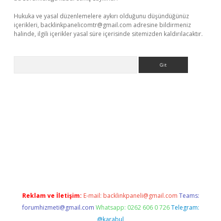
Hukuka ve yasal düzenlemelere aykırı olduğunu düşündüğünüz
içerikleri,
backlinkpanelicomtr@gmail.com
adresine bildirmeniz
halinde, ilgili içerikler yasal süre içerisinde sitemizden kaldırılacaktır.
Arama
ino
Reklam ve İletişim:
E-mail:
backlinkpaneli@gmail.com
Teams:
forumhizmeti@gmail.com
Whatsapp: 0262 606 0 726
Telegram:
@karabul