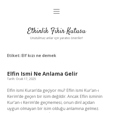
menüyü
Anasayfa
aç
Gizlilik Politikası
Etkinlik Fikir Kutusu
Yasal Uyarı
Unutulmaz anlar için yaratıcı öneriler!
Hakkımızda
Etiket:
Elf kızı ne demek
Elfin Ismi Ne Anlama Gelir
Tarih: Ocak 17, 2025
Elfin ismi Kuran’da geçiyor mu? Eflin ismi Kur’an-ı
Kerim’de geçen bir isim değildir. Ancak Eflin isminin
Kur’an-ı Kerim’de geçmemesi, onun dinî açıdan
uygun olmayan bir isim olduğu anlamına gelmez.