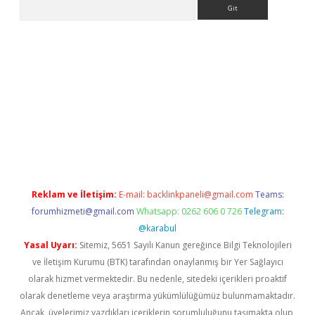
Arama
ino
Reklam ve İletişim:
E-mail:
backlinkpaneli@gmail.com
Teams:
forumhizmeti@gmail.com
Whatsapp: 0262 606 0 726
Telegram:
@karabul
Yasal Uyarı:
Sitemiz, 5651 Sayılı Kanun gereğince Bilgi Teknolojileri
ve İletişim Kurumu (BTK) tarafından onaylanmış bir Yer Sağlayıcı
olarak hizmet vermektedir. Bu nedenle, sitedeki içerikleri proaktif
olarak denetleme veya araştırma yükümlülüğümüz bulunmamaktadır.
Ancak, üyelerimiz yazdıkları içeriklerin sorumluluğunu taşımakta olup,