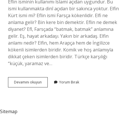
Eflin isminin kullanımı İslami açıdan uygundur. Bu
ismi kullanmakta dinî açıdan bir sakınca yoktur. Elfin
Kürt ismi mi? Eflin ismi Farsça kökenlidir. Elfi ne
anlama gelir? Bin kere bin demektir. Eflin ne demek
diyanet? Efl, Farsçada “batmak, batmak” anlamına
gelir. Eş, hayat arkadaşı. Yakın bir arkadaş. Elfin
anlamı nedir? Elfin, hem Arapça hem de İngilizce
kökenli isimlerden biridir. Komik ve hoş anlamıyla
dikkat çeken isimlerden biridir. Türkçe karşılığı
“küçük, yaramaz ve…
Elfin
Devamını okuyun
Yorum Bırak
Ismi
Ne
Anlama
Gelir
Sitemap