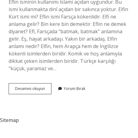
Eflin isminin kullanımı İslami açıdan uygundur. Bu
ismi kullanmakta dinî açıdan bir sakınca yoktur. Elfin
Kürt ismi mi? Eflin ismi Farsça kökenlidir. Elfi ne
anlama gelir? Bin kere bin demektir. Eflin ne demek
diyanet? Efl, Farsçada “batmak, batmak” anlamına
gelir. Eş, hayat arkadaşı. Yakın bir arkadaş. Elfin
anlamı nedir? Elfin, hem Arapça hem de İngilizce
kökenli isimlerden biridir. Komik ve hoş anlamıyla
dikkat çeken isimlerden biridir. Türkçe karşılığı
“küçük, yaramaz ve…
Elfin
Devamını okuyun
Yorum Bırak
Ismi
Ne
Anlama
Gelir
Sitemap