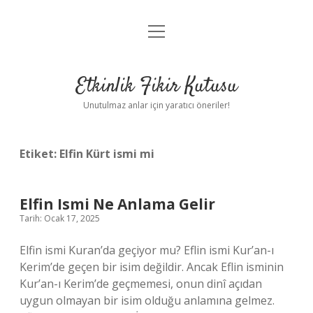
menüyü
Anasayfa
aç
Gizlilik Politikası
Etkinlik Fikir Kutusu
Yasal Uyarı
Unutulmaz anlar için yaratıcı öneriler!
Hakkımızda
Etiket:
Elfin Kürt ismi mi
Elfin Ismi Ne Anlama Gelir
Tarih: Ocak 17, 2025
Elfin ismi Kuran’da geçiyor mu? Eflin ismi Kur’an-ı
Kerim’de geçen bir isim değildir. Ancak Eflin isminin
Kur’an-ı Kerim’de geçmemesi, onun dinî açıdan
uygun olmayan bir isim olduğu anlamına gelmez.