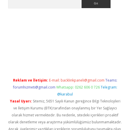
Arama
ino
Reklam ve İletişim:
E-mail:
backlinkpaneli@gmail.com
Teams:
forumhizmeti@gmail.com
Whatsapp: 0262 606 0 726
Telegram:
@karabul
Yasal Uyarı:
Sitemiz, 5651 Sayılı Kanun gereğince Bilgi Teknolojileri
ve İletişim Kurumu (BTK) tarafından onaylanmış bir Yer Sağlayıcı
olarak hizmet vermektedir. Bu nedenle, sitedeki içerikleri proaktif
olarak denetleme veya araştırma yükümlülüğümüz bulunmamaktadır.
Ancak, üyelerimiz yazdıkları içeriklerin sorumluluğunu taşımakta olup,