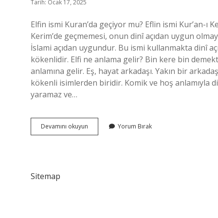
Tarih: Ocak 17, 2025
Elfin ismi Kuran’da geçiyor mu? Eflin ismi Kur’an-ı Ke
Kerim’de geçmemesi, onun dinî açıdan uygun olmayan
İslami açıdan uygundur. Bu ismi kullanmakta dinî açıd
kökenlidir. Elfi ne anlama gelir? Bin kere bin demek
anlamına gelir. Eş, hayat arkadaşı. Yakın bir arkadaş
kökenli isimlerden biridir. Komik ve hoş anlamıyla di
yaramaz ve…
Elfin
Devamını okuyun
Yorum Bırak
Ismi
Ne
Anlama
Gelir
Sitemap