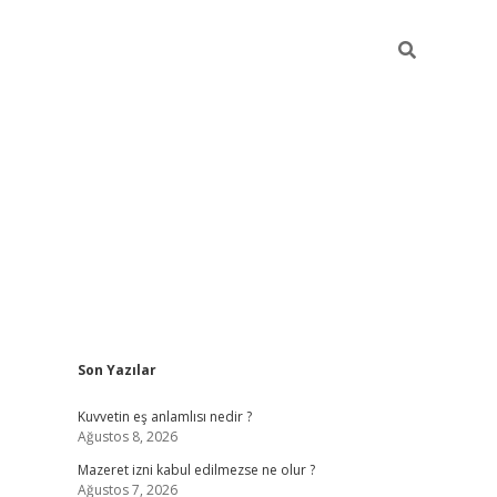
Sidebar
Son Yazılar
vdcasino
Kuvvetin eş anlamlısı nedir ?
Ağustos 8, 2026
Mazeret izni kabul edilmezse ne olur ?
Ağustos 7, 2026