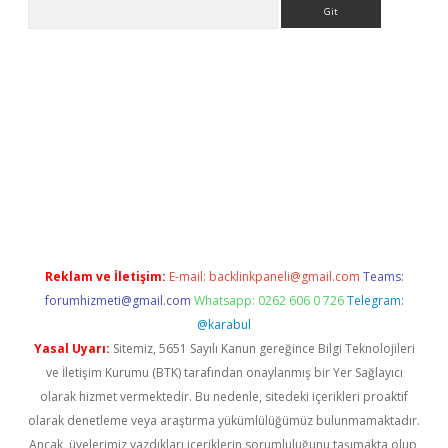
Arama
ino
Reklam ve İletişim:
E-mail:
backlinkpaneli@gmail.com
Teams:
forumhizmeti@gmail.com
Whatsapp: 0262 606 0 726
Telegram:
@karabul
Yasal Uyarı:
Sitemiz, 5651 Sayılı Kanun gereğince Bilgi Teknolojileri
ve İletişim Kurumu (BTK) tarafından onaylanmış bir Yer Sağlayıcı
olarak hizmet vermektedir. Bu nedenle, sitedeki içerikleri proaktif
olarak denetleme veya araştırma yükümlülüğümüz bulunmamaktadır.
Ancak, üyelerimiz yazdıkları içeriklerin sorumluluğunu taşımakta olup,