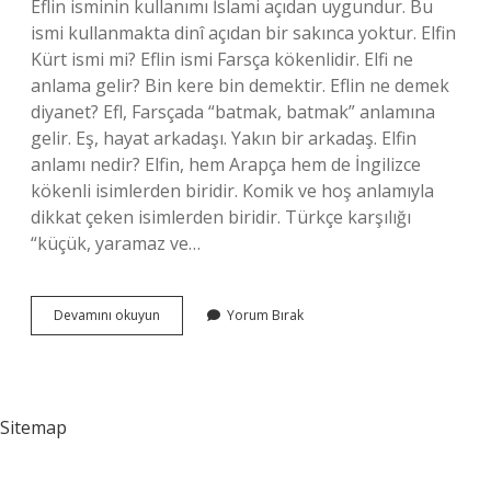
Eflin isminin kullanımı İslami açıdan uygundur. Bu
ismi kullanmakta dinî açıdan bir sakınca yoktur. Elfin
Kürt ismi mi? Eflin ismi Farsça kökenlidir. Elfi ne
anlama gelir? Bin kere bin demektir. Eflin ne demek
diyanet? Efl, Farsçada “batmak, batmak” anlamına
gelir. Eş, hayat arkadaşı. Yakın bir arkadaş. Elfin
anlamı nedir? Elfin, hem Arapça hem de İngilizce
kökenli isimlerden biridir. Komik ve hoş anlamıyla
dikkat çeken isimlerden biridir. Türkçe karşılığı
“küçük, yaramaz ve…
Elfin
Devamını okuyun
Yorum Bırak
Ismi
Ne
Anlama
Gelir
Sitemap