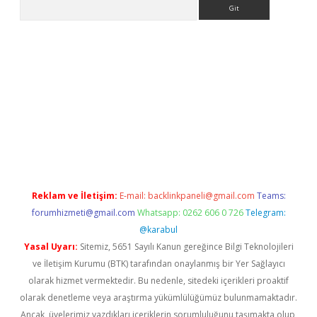
Arama
ino
Reklam ve İletişim:
E-mail:
backlinkpaneli@gmail.com
Teams:
forumhizmeti@gmail.com
Whatsapp: 0262 606 0 726
Telegram:
@karabul
Yasal Uyarı:
Sitemiz, 5651 Sayılı Kanun gereğince Bilgi Teknolojileri
ve İletişim Kurumu (BTK) tarafından onaylanmış bir Yer Sağlayıcı
olarak hizmet vermektedir. Bu nedenle, sitedeki içerikleri proaktif
olarak denetleme veya araştırma yükümlülüğümüz bulunmamaktadır.
Ancak, üyelerimiz yazdıkları içeriklerin sorumluluğunu taşımakta olup,