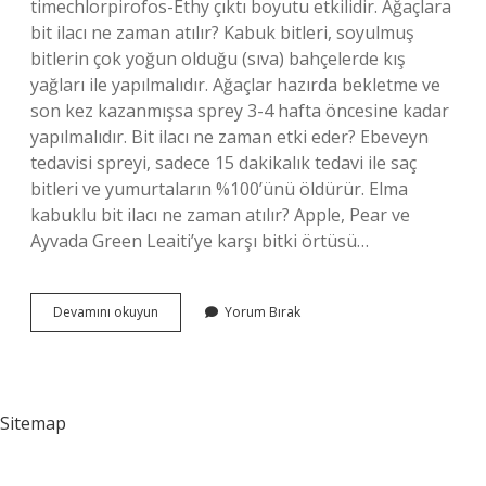
timechlorpirofos-Ethy çıktı boyutu etkilidir. Ağaçlara
bit ilacı ne zaman atılır? Kabuk bitleri, soyulmuş
bitlerin çok yoğun olduğu (sıva) bahçelerde kış
yağları ile yapılmalıdır. Ağaçlar hazırda bekletme ve
son kez kazanmışsa sprey 3-4 hafta öncesine kadar
yapılmalıdır. Bit ilacı ne zaman etki eder? Ebeveyn
tedavisi spreyi, sadece 15 dakikalık tedavi ile saç
bitleri ve yumurtaların %100’ünü öldürür. Elma
kabuklu bit ilacı ne zaman atılır? Apple, Pear ve
Ayvada Green Leaiti’ye karşı bitki örtüsü…
Kabuklu
Devamını okuyun
Yorum Bırak
Bit
Ilacı
Ne
Zaman
Atılır
Sitemap