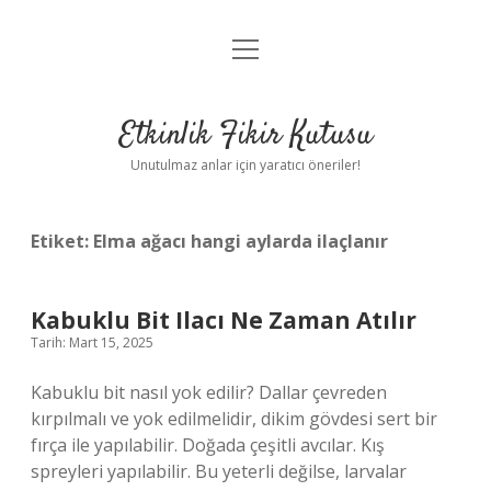
menüyü
Anasayfa
aç
Gizlilik Politikası
Etkinlik Fikir Kutusu
Yasal Uyarı
Unutulmaz anlar için yaratıcı öneriler!
Hakkımızda
Etiket:
Elma ağacı hangi aylarda ilaçlanır
Kabuklu Bit Ilacı Ne Zaman Atılır
Tarih: Mart 15, 2025
Kabuklu bit nasıl yok edilir? Dallar çevreden
kırpılmalı ve yok edilmelidir, dikim gövdesi sert bir
fırça ile yapılabilir. Doğada çeşitli avcılar. Kış
spreyleri yapılabilir. Bu yeterli değilse, larvalar