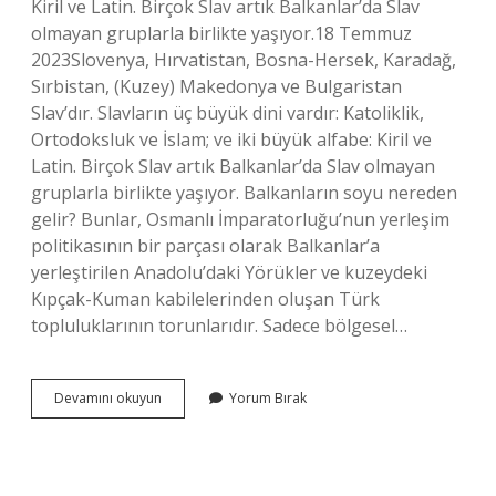
Kiril ve Latin. Birçok Slav artık Balkanlar’da Slav
olmayan gruplarla birlikte yaşıyor.18 Temmuz
2023Slovenya, Hırvatistan, Bosna-Hersek, Karadağ,
Sırbistan, (Kuzey) Makedonya ve Bulgaristan
Slav’dır. Slavların üç büyük dini vardır: Katoliklik,
Ortodoksluk ve İslam; ve iki büyük alfabe: Kiril ve
Latin. Birçok Slav artık Balkanlar’da Slav olmayan
gruplarla birlikte yaşıyor. Balkanların soyu nereden
gelir? Bunlar, Osmanlı İmparatorluğu’nun yerleşim
politikasının bir parçası olarak Balkanlar’a
yerleştirilen Anadolu’daki Yörükler ve kuzeydeki
Kıpçak-Kuman kabilelerinden oluşan Türk
topluluklarının torunlarıdır. Sadece bölgesel…
Balkan
Devamını okuyun
Yorum Bırak
Göçmenleri
Slav
Mı