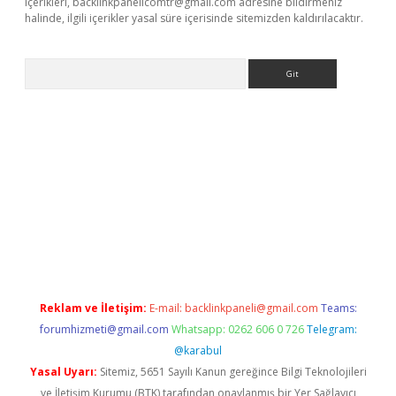
içerikleri,
backlinkpanelicomtr@gmail.com
adresine bildirmeniz
halinde, ilgili içerikler yasal süre içerisinde sitemizden kaldırılacaktır.
Arama
ino
Reklam ve İletişim:
E-mail:
backlinkpaneli@gmail.com
Teams:
forumhizmeti@gmail.com
Whatsapp: 0262 606 0 726
Telegram:
@karabul
Yasal Uyarı:
Sitemiz, 5651 Sayılı Kanun gereğince Bilgi Teknolojileri
ve İletişim Kurumu (BTK) tarafından onaylanmış bir Yer Sağlayıcı