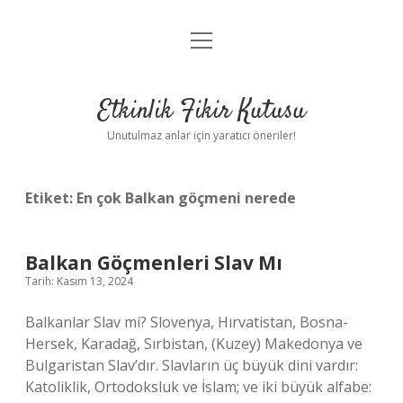
menüyü
Anasayfa
aç
Gizlilik Politikası
Etkinlik Fikir Kutusu
Yasal Uyarı
Unutulmaz anlar için yaratıcı öneriler!
Hakkımızda
Etiket:
En çok Balkan göçmeni nerede
Balkan Göçmenleri Slav Mı
Tarih: Kasım 13, 2024
Balkanlar Slav mi? Slovenya, Hırvatistan, Bosna-
Hersek, Karadağ, Sırbistan, (Kuzey) Makedonya ve
Bulgaristan Slav’dır. Slavların üç büyük dini vardır:
Katoliklik, Ortodoksluk ve İslam; ve iki büyük alfabe: