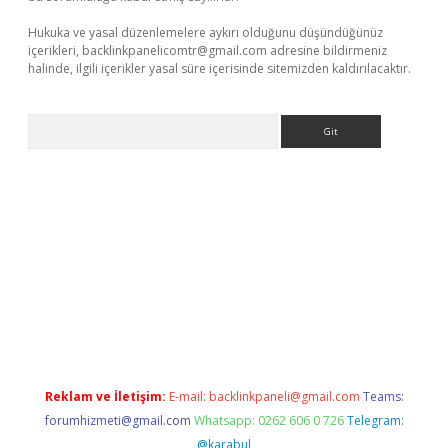
Hukuka ve yasal düzenlemelere aykırı olduğunu düşündüğünüz
içerikleri,
backlinkpanelicomtr@gmail.com
adresine bildirmeniz
halinde, ilgili içerikler yasal süre içerisinde sitemizden kaldırılacaktır.
Arama
ino
Reklam ve İletişim:
E-mail:
backlinkpaneli@gmail.com
Teams:
forumhizmeti@gmail.com
Whatsapp: 0262 606 0 726
Telegram:
@karabul