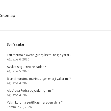
Parmağından
Uzun
Olması
Sitemap
Ne
Demek
Sidebar
Son Yazılar
Eau thermale avene güneş kremi ne işe yarar ?
Ağustos 6, 2026
Avukat staj ücreti ne kadar ?
Ağustos 5, 2026
B sınıfı kurutma makinesi çok enerji yakar mı ?
Ağustos 4, 2026
Alo Aqua Pudra beyazlar için mi ?
Ağustos 4, 2026
Yakın koruma sertifikası nereden alınır ?
Temmuz 29, 2026