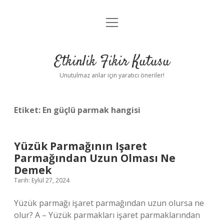
menüyü
Anasayfa
aç
Gizlilik Politikası
Etkinlik Fikir Kutusu
Yasal Uyarı
Unutulmaz anlar için yaratıcı öneriler!
Hakkımızda
Etiket:
En güçlü parmak hangisi
Yüzük Parmağının Işaret
Parmağından Uzun Olması Ne
Demek
Tarih: Eylül 27, 2024
Yüzük parmağı işaret parmağından uzun olursa ne
olur? A – Yüzük parmakları işaret parmaklarından