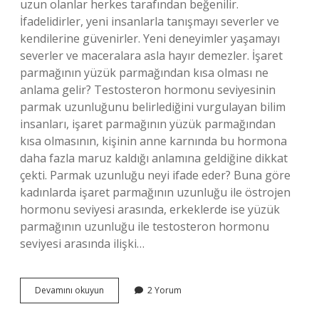
uzun olanlar herkes tarafından beğenilir.
İfadelidirler, yeni insanlarla tanışmayı severler ve
kendilerine güvenirler. Yeni deneyimler yaşamayı
severler ve maceralara asla hayır demezler. İşaret
parmağının yüzük parmağından kısa olması ne
anlama gelir? Testosteron hormonu seviyesinin
parmak uzunluğunu belirlediğini vurgulayan bilim
insanları, işaret parmağının yüzük parmağından
kısa olmasının, kişinin anne karnında bu hormona
daha fazla maruz kaldığı anlamına geldiğine dikkat
çekti. Parmak uzunluğu neyi ifade eder? Buna göre
kadınlarda işaret parmağının uzunluğu ile östrojen
hormonu seviyesi arasında, erkeklerde ise yüzük
parmağının uzunluğu ile testosteron hormonu
seviyesi arasında ilişki…
Yüzük
Devamını okuyun
2 Yorum
Parmağının
Işaret