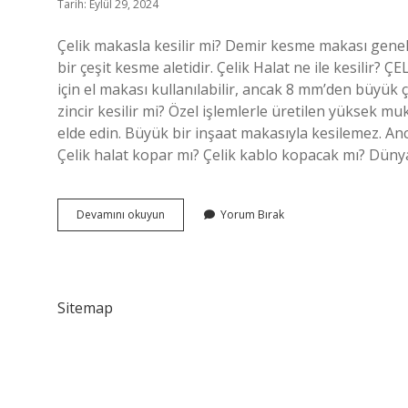
Tarih: Eylül 29, 2024
Çelik makasla kesilir mi? Demir kesme makası genelli
bir çeşit kesme aletidir. Çelik Halat ne ile kesili
için el makası kullanılabilir, ancak 8 mm’den büyük ça
zincir kesilir mi? Özel işlemlerle üretilen yüksek mu
elde edin. Büyük bir inşaat makasıyla kesilemez. An
Çelik halat kopar mı? Çelik kablo kopacak mı? Dünya
Çelik
Devamını okuyun
Yorum Bırak
Halat
Makasla
Kesilir
Mi
Sitemap