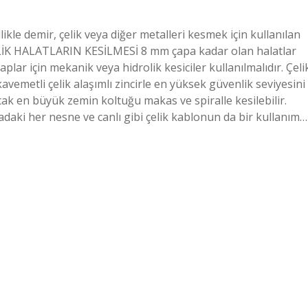
kle demir, çelik veya diğer metalleri kesmek için kullanılan
r? ÇELİK HALATLARIN KESİLMESİ 8 mm çapa kadar olan halatlar
plar için mekanik veya hidrolik kesiciler kullanılmalıdır. Çeli
kavemetli çelik alaşımlı zincirle en yüksek güvenlik seviyesini
cak en büyük zemin koltuğu makas ve spiralle kesilebilir.
daki her nesne ve canlı gibi çelik kablonun da bir kullanım…