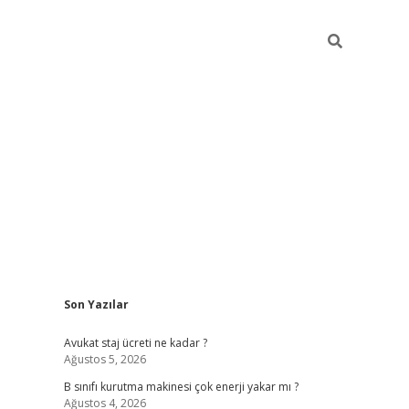
Sidebar
Son Yazılar
vdcasino
Avukat staj ücreti ne kadar ?
Ağustos 5, 2026
B sınıfı kurutma makinesi çok enerji yakar mı ?
Ağustos 4, 2026