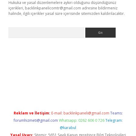
Hukuka ve yasal düzenlemelere aykırı olduğunu düşündüğünüz
içerikleri,
backlinkpanelicomtr@gmail.com
adresine bildirmeniz
halinde, ilgili içerikler yasal süre içerisinde sitemizden kaldırılacaktır.
Arama
ino
Reklam ve İletişim:
E-mail:
backlinkpaneli@gmail.com
Teams:
forumhizmeti@gmail.com
Whatsapp: 0262 606 0 726
Telegram:
@karabul
Yasal Uyarı:
Sitemiz, 5651 Sayılı Kanun gereğince Bilgi Teknolojileri