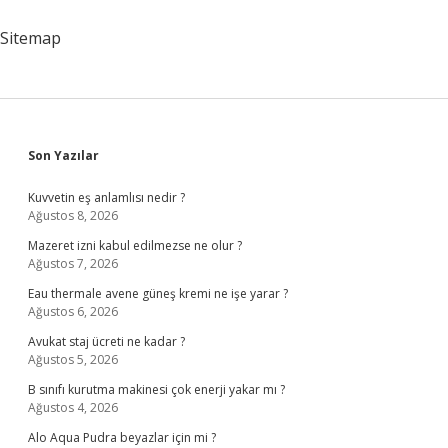
Için
Ne
Sitemap
Yapılır
Sidebar
Son Yazılar
Kuvvetin eş anlamlısı nedir ?
Ağustos 8, 2026
Mazeret izni kabul edilmezse ne olur ?
Ağustos 7, 2026
Eau thermale avene güneş kremi ne işe yarar ?
Ağustos 6, 2026
Avukat staj ücreti ne kadar ?
Ağustos 5, 2026
B sınıfı kurutma makinesi çok enerji yakar mı ?
Ağustos 4, 2026
Alo Aqua Pudra beyazlar için mi ?