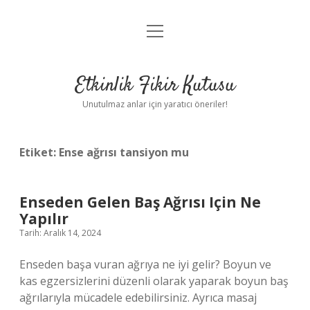
menüyü
Anasayfa
aç
Gizlilik Politikası
Etkinlik Fikir Kutusu
Yasal Uyarı
Unutulmaz anlar için yaratıcı öneriler!
Hakkımızda
Etiket:
Ense ağrısı tansiyon mu
Enseden Gelen Baş Ağrısı Için Ne
Yapılır
Tarih: Aralık 14, 2024
Enseden başa vuran ağrıya ne iyi gelir? Boyun ve
kas egzersizlerini düzenli olarak yaparak boyun baş
ağrılarıyla mücadele edebilirsiniz. Ayrıca masaj