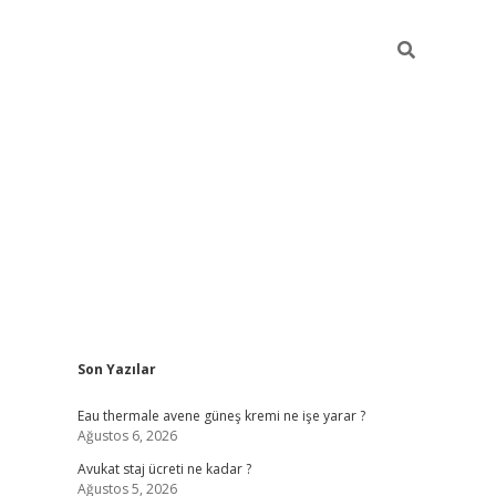
Sidebar
Son Yazılar
vdcasino
Eau thermale avene güneş kremi ne işe yarar ?
Ağustos 6, 2026
Avukat staj ücreti ne kadar ?
Ağustos 5, 2026