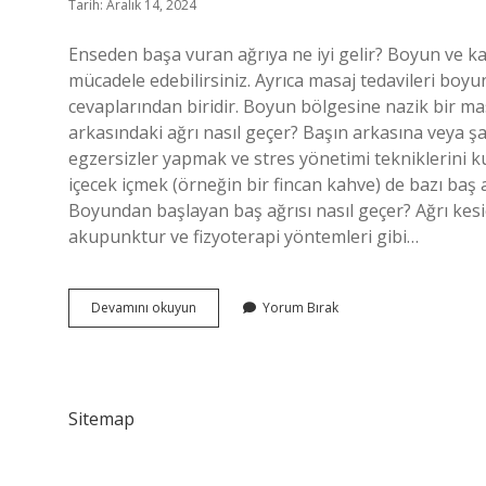
Tarih: Aralık 14, 2024
Enseden başa vuran ağrıya ne iyi gelir? Boyun ve ka
mücadele edebilirsiniz. Ayrıca masaj tedavileri boy
cevaplarından biridir. Boyun bölgesine nazik bir ma
arkasındaki ağrı nasıl geçer? Başın arkasına veya 
egzersizler yapmak ve stres yönetimi tekniklerini kul
içecek içmek (örneğin bir fincan kahve) de bazı baş ağ
Boyundan başlayan baş ağrısı nasıl geçer? Ağrı kesic
akupunktur ve fizyoterapi yöntemleri gibi…
Enseden
Devamını okuyun
Yorum Bırak
Gelen
Baş
Ağrısı
Için
Ne
Sitemap
Yapılır