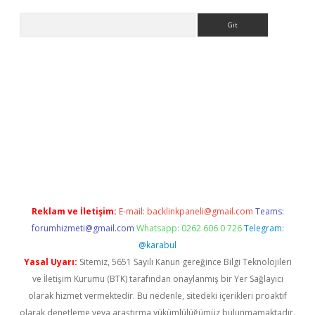
Arama
sino
Reklam ve İletişim:
E-mail:
backlinkpaneli@gmail.com
Teams:
forumhizmeti@gmail.com
Whatsapp: 0262 606 0 726
Telegram:
@karabul
Yasal Uyarı:
Sitemiz, 5651 Sayılı Kanun gereğince Bilgi Teknolojileri
ve İletişim Kurumu (BTK) tarafından onaylanmış bir Yer Sağlayıcı
olarak hizmet vermektedir. Bu nedenle, sitedeki içerikleri proaktif
olarak denetleme veya araştırma yükümlülüğümüz bulunmamaktadır.