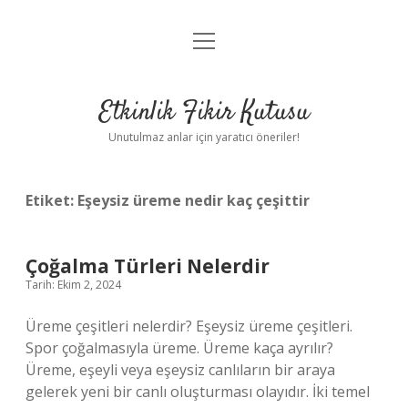
menüyü
Anasayfa
aç
Gizlilik Politikası
Etkinlik Fikir Kutusu
Yasal Uyarı
Unutulmaz anlar için yaratıcı öneriler!
Hakkımızda
Etiket:
Eşeysiz üreme nedir kaç çeşittir
Çoğalma Türleri Nelerdir
Tarih: Ekim 2, 2024
Üreme çeşitleri nelerdir? Eşeysiz üreme çeşitleri.
Spor çoğalmasıyla üreme. Üreme kaça ayrılır?
Üreme, eşeyli veya eşeysiz canlıların bir araya
gelerek yeni bir canlı oluşturması olayıdır. İki temel